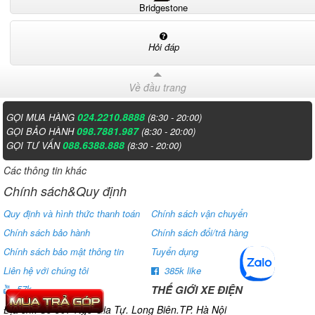
Bridgestone
Hỏi đáp
Về đầu trang
024.2210.8888
GỌI MUA HÀNG
(8:30 - 20:00)
098.7881.987
GỌI BẢO HÀNH
(8:30 - 20:00)
088.6388.888
GỌI TƯ VẤN
(8:30 - 20:00)
Các thông tin khác
Chính sách&Quy định
Quy định và hình thức thanh toán
Chính sách vận chuyển
Chính sách bảo hành
Chính sách đổi/trả hàng
Chính sách bảo mật thông tin
Tuyển dụng
Liên hệ với chúng tôi
385k like
THẾ GIỚI XE ĐIỆN
57k
Địa chỉ: Số 807 Ngô Gia Tự. Long Biên.TP. Hà Nội