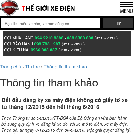
Tìm
024.2210.8888
088.6388.888
GỌI MUA HÀNG
-
(8:30 - 20:00)
098.7881.987
GỌI BẢO HÀNH
(8:30 - 20:00)
0966.888.887
GỌI KIẾU NẠI
(8:30 - 20:00)
Trang chủ
Tin tức
Thông tin tham khảo
›
›
Thông tin tham khảo
Bắt đầu đăng ký xe máy điện không có giấy tờ xe
từ tháng 12/2015 đến hết tháng 6/2016
Theo Thông tư số 54/2015/TT-BCA của Bộ Công an vừa ban hành
bổ sung quy định về đăng ký xe đối với xe mô tô điện, xe máy điện.
Theo đó, từ ngày 6-12-2015 đến 30-6-2016, việc giải quyết đăng ký,