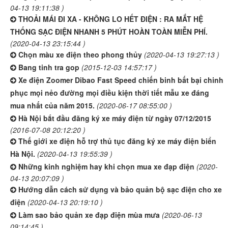
04-13 19:11:38 )
THOẢI MÁI ĐI XA - KHÔNG LO HẾT ĐIỆN : RA MẮT HỆ
THỐNG SẠC ĐIỆN NHANH 5 PHÚT HOÀN TOÀN MIỄN PHÍ.
(2020-04-13 23:15:44 )
Chọn màu xe điện theo phong thủy
(2020-04-13 19:27:13 )
Bang tinh tra gop
(2015-12-03 14:57:17 )
Xe điện Zoomer Dibao Fast Speed chiến binh bất bại chinh
phục mọi nẻo đường mọi điều kiện thời tiết mẫu xe đáng
mua nhất của năm 2015.
(2020-06-17 08:55:00 )
Hà Nội bắt đầu đăng ký xe máy điện từ ngày 07/12/2015
(2016-07-08 20:12:20 )
Thế giới xe điện hỗ trợ thủ tục đăng ký xe máy điện biển
Hà Nội.
(2020-04-13 19:55:39 )
Những kinh nghiệm hay khi chọn mua xe đạp điện
(2020-
04-13 20:07:09 )
Hướng dẫn cách sử dụng và bảo quản bộ sạc điện cho xe
điện
(2020-04-13 20:19:10 )
Làm sao bảo quản xe đạp điện mùa mưa
(2020-06-13
09:14:45 )