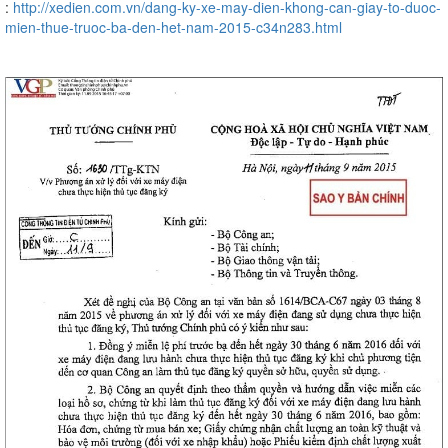
:
http://xedien.com.vn/dang-ky-xe-may-dien-khong-can-giay-to-duoc-
mien-thue-truoc-ba-den-het-nam-2015-c34n283.html