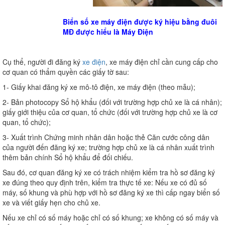
Biển số xe máy điện được ký hiệu bằng đuôi
MĐ được hiểu là Máy Điện
Cụ thể, người đi đăng ký
xe điện
, xe máy điện chỉ cần cung cấp cho
cơ quan có thẩm quyền các giấy tờ sau:
1- Giấy khai đăng ký xe mô-tô điện, xe máy điện (theo mẫu);
2- Bản photocopy Sổ hộ khẩu (đối với trường hợp chủ xe là cá nhân);
giấy giới thiệu của cơ quan, tổ chức (đối với trường hợp chủ xe là cơ
quan, tổ chức);
3- Xuất trình Chứng minh nhân dân hoặc thẻ Căn cước công dân
của người đến đăng ký xe; trường hợp chủ xe là cá nhân xuất trình
thêm bản chính Sổ hộ khẩu để đối chiếu.
Sau đó, cơ quan đăng ký xe có trách nhiệm kiểm tra hồ sơ đăng ký
xe đúng theo quy định trên, kiểm tra thực tế xe: Nếu xe có đủ số
máy, số khung và phù hợp với hồ sơ đăng ký xe thì cấp ngay biển số
xe và viết giấy hẹn cho chủ xe.
Nếu xe chỉ có số máy hoặc chỉ có số khung; xe không có số máy và