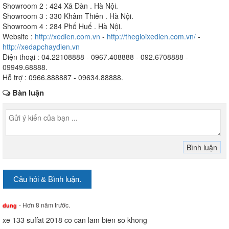
Showroom 2 : 424 Xã Đàn . Hà Nội.
Showroom 3 : 330 Khâm Thiên . Hà Nội.
Showroom 4 : 284 Phố Huế . Hà Nội.
Website :
http://xedien.com.vn
-
http://thegioixedien.com.vn/
-
http://xedapchaydien.vn
Điện thoại : 04.22108888 - 0967.408888 - 092.6708888 -
09949.68888.
Hỗ trợ : 0966.888887 - 09634.88888.
Bàn luận
Câu hỏi & Bình luận.
- Hơn 8 năm trước.
dung
xe 133 suffat 2018 co can lam bien so khong