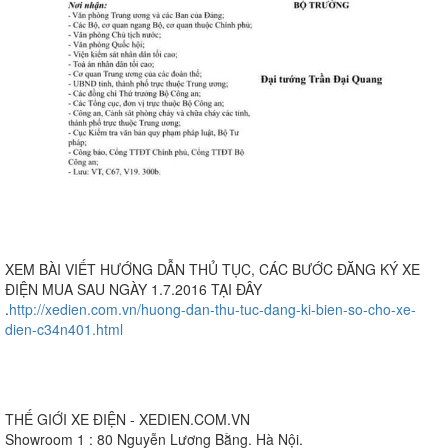
XEM BÀI VIẾT HƯỚNG DẪN THỦ TỤC, CÁC BƯỚC ĐĂNG KÝ XE
ĐIỆN MUA SAU NGÀY 1.7.2016 TẠI ĐÂY
.
http://xedien.com.vn/huong-dan-thu-tuc-dang-ki-bien-so-cho-xe-
dien-c34n401.html
THẾ GIỚI XE ĐIỆN - XEDIEN.COM.VN
Showroom 1 : 80 Nguyễn Lương Bằng. Hà Nội.