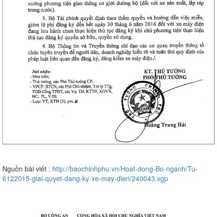
Nguồn bài viết :
http://baochinhphu.vn/Hoat-dong-Bo-nganh/Tu-
6122015-giai-quyet-dang-ky-xe-may-dien/240043.vgp