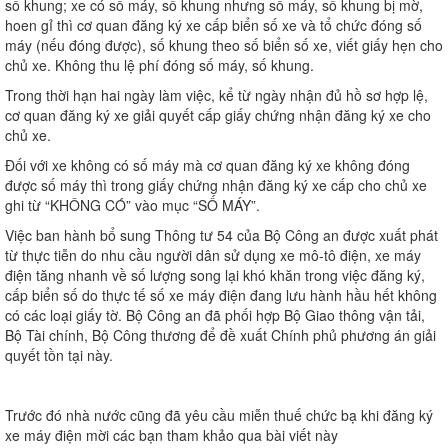
số khung; xe có số máy, số khung nhưng số máy, số khung bị mờ,
hoen gỉ thì cơ quan đăng ký xe cấp biển số xe và tổ chức đóng số
máy (nếu đóng được), số khung theo số biển số xe, viết giấy hẹn cho
chủ xe. Không thu lệ phí đóng số máy, số khung.
Trong thời hạn hai ngày làm việc, kể từ ngày nhận đủ hồ sơ hợp lệ,
cơ quan đăng ký xe giải quyết cấp giấy chứng nhận đăng ký xe cho
chủ xe.
Đối với xe không có số máy mà cơ quan đăng ký xe không đóng
được số máy thì trong giấy chứng nhận đăng ký xe cấp cho chủ xe
ghi từ “KHÔNG CÓ” vào mục “SỐ MÁY”.
Việc ban hành bổ sung Thông tư 54 của Bộ Công an được xuất phát
từ thực tiễn do nhu cầu người dân sử dụng xe mô-tô điện, xe máy
điện tăng nhanh về số lượng song lại khó khăn trong việc đăng ký,
cấp biển số do thực tế số xe máy điện đang lưu hành hầu hết không
có các loại giấy tờ. Bộ Công an đã phối hợp Bộ Giao thông vận tải,
Bộ Tài chính, Bộ Công thương để đề xuất Chính phủ phương án giải
quyết tồn tại này.
Trước đó nhà nước cũng đã yêu cầu miễn thuế chức bạ khi đăng ký
xe máy điện mời các bạn tham khảo qua bài viết này