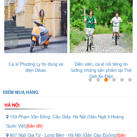
‹
›
p
Ca sĩ Phương Ly tin dùng xe
Diễn viên, ca sĩ nổi tiếng tin
điện Dibao
tưởng những sản phẩm tại Thế
Giới Xe Điện
ĐIỂM MUA HÀNG
HÀ NỘI
153 Phạm Văn Đồng. Cầu Giấy. Hà Nội (Gần Ngã 3 Hoàng
Quốc Việt)
[bản đồ]
807 Ngô Gia Tự - Long Biên - Hà Nội (Gần Cầu Đuống)
[bản