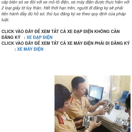
cấp biển số xe đối với xe mô-tô điện, xe máy điện được thực hiện với
2 loại giấy tờ tùy thân. Hết thời hạn trên, người đi đăng ký sẽ phải
tiến hành đầy đủ hồ sơ, thủ tục đăng ký xe theo quy định của pháp
luật.
CLICK VÀO ĐÂY ĐỂ XEM TẤT CẢ XE ĐẠP ĐIỆN KHÔNG CẦN
ĐĂNG KÝ :
XE ĐẠP ĐIỆN
CLICK VÀO ĐÂY ĐỂ XEM TẤT CẢ XE MÁY ĐIỆN PHẢI ĐI ĐĂNG KÝ
:
XE MÁY ĐIỆN