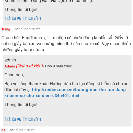
Khâm Thiên . Đống Đa . Hà Nội. để mua mới ạ.
Thông tin tới bạn!
Trả lời
Thích
1
- Hơn 9 năm trước.
Trang
Cho e hỏi. E mới mua lại 1 xe điện cũ chưa đăng kí biển số. Giấy tờ
chỉ có giấy bán xe và chứng minh thư của chủ xe cũ. Vậy e còn thiếu
những giấy tờ gì nữa ạ
admin
(Quản trị viên)
- Hơn 9 năm trước.
Admin
Chào bạn,
Bạn vui lòng tham khảo Hướng dẫn thủ tục đăng kí biển số cho xe
điện tại đây ạ:
http://xedien.com.vn/huong-dan-thu-tuc-dang-
ki-bien-so-cho-xe-dien-c34n401.html
Thông tin tới bạn!
Trả lời
Thích
1
- Hơn 9 năm trước.
ha