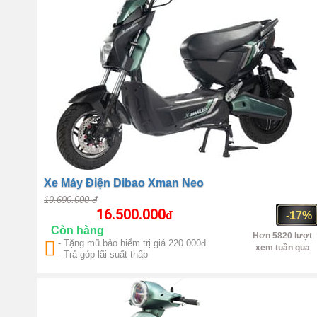
Xe Máy Điện Dibao Xman Neo
19.690.000 đ
16.500.000
đ
-17%
Còn hàng
Hơn 5820 lượt
- Tặng mũ bảo hiểm trị giá 220.000đ
xem tuần qua
- Trả góp lãi suất thấp
Trung Quốc
1450W