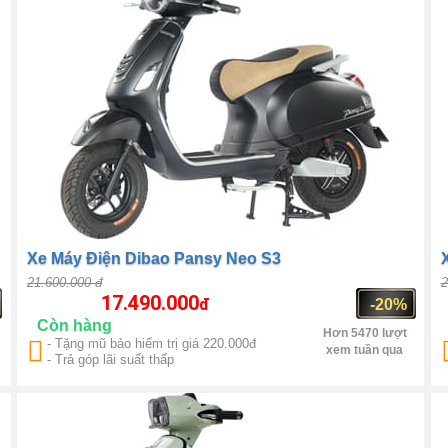
Xe Máy Điện Dibao Pansy Neo S3
21.600.000 đ
2
17.490.000
đ
-20%
Còn hàng
Hơn 5470 lượt
- Tặng mũ bảo hiểm trị giá 220.000đ
xem tuần qua
- Trả góp lãi suất thấp
Trung Quốc
1000W(max
1500W)