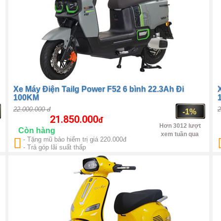
Xe Máy Điện Tailg Power F52 6 bình 22.3Ah Đi
100KM
22.000.000 đ
2
-1%
21.850.000
đ
Hơn 3012 lượt
Còn hàng
xem tuần qua
- Tặng mũ bảo hiểm trị giá 220.000đ
Trung Quốc
1500W
- Trả góp lãi suất thấp
c