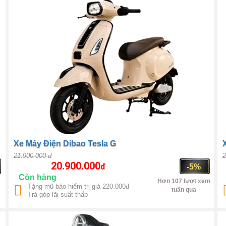
Xe Máy Điện Dibao Tesla G
21.900.000 đ
2
20.900.000
đ
-5%
Còn hàng
Hơn 107 lượt xem
- Tặng mũ bảo hiểm trị giá 220.000đ
tuần qua
- Trả góp lãi suất thấp
Trung Quốc
BLDC 1600W
1