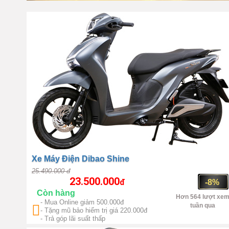
Trung Quốc
2800W
Xe Máy Điện Dibao Shine
25.490.000 đ
23.500.000
đ
-8%
Còn hàng
Hơn 564 lượt xe
- Mua Online giảm 500.000đ
tuần qua
- Tặng mũ bảo hiểm trị giá 220.000đ
Trung Quốc
2800W
- Trả góp lãi suất thấp