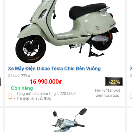
Xe Máy Điện Dibao Tesla Chic Đèn Vuông
21.690.000 đ
2
16.990.000
đ
-22%
Còn hàng
Hơn 5419 lượt
- Tặng mũ bảo hiểm trị giá 220.000đ
xem tuần qua
- Trả góp lãi suất thấp
Trung Quốc
1000W(max
1500W)
1