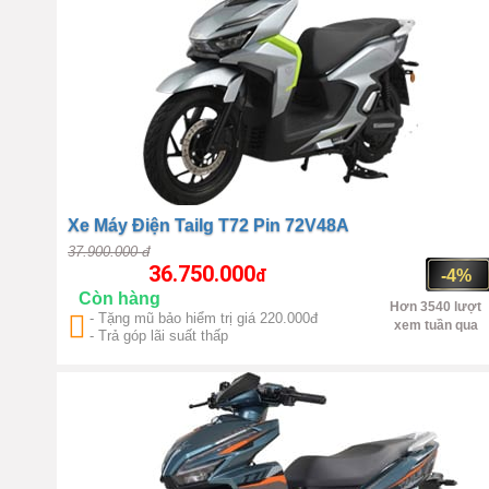
Xe Máy Điện Tailg T72 Pin 72V48A
37.900.000 đ
36.750.000
đ
-4%
Còn hàng
Hơn 3540 lượt
- Tặng mũ bảo hiểm trị giá 220.000đ
xem tuần qua
- Trả góp lãi suất thấp
Số 1 Trung Quốc
QS
Motor 4000W