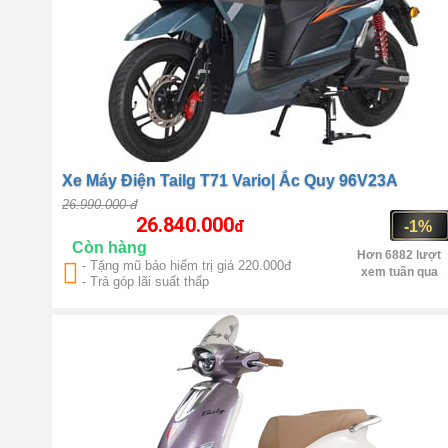
Xe Máy Điện Tailg T71 Vario| Ắc Quy 96V23A
26.990.000 đ
26.840.000
đ
-1%
Còn hàng
Hơn 6882 lượt
- Tặng mũ bảo hiểm trị giá 220.000đ
xem tuần qua
- Trả góp lãi suất thấp
14 inch
Điện 1 chiều không chổi
than Công suất 2000W