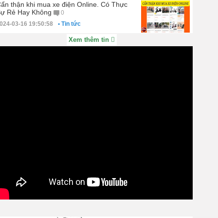
ẩn thận khi mua xe điện Online. Có Thực
ự Rẻ Hay Không
0
024-03-16 19:50:58
• Tin tức
Xem thêm tin