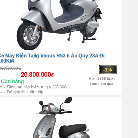
Xe Máy Điện Tailg Venus R53 6 Ắc Quy 23A Đi
100KM
0.950.000 đ
-1%
20.800.000
đ
Hơn 3368 lượt
Còn hàng
xem tuần qua
- Tặng mũ bảo hiểm trị giá 220.000đ
Trung Quốc
Điện 1 chiều không
- Trả góp lãi suất thấp
hổi than | Công suất 1500W