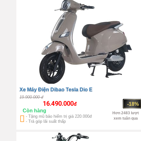
Xe Máy Điện Dibao Tesla Dio E
19.900.000 đ
16.490.000
đ
-18%
Còn hàng
Hơn 2483 lượt
- Tặng mũ bảo hiểm trị giá 220.000đ
xem tuần qua
- Trả góp lãi suất thấp
Trung Quốc
1350W