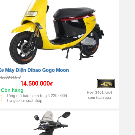
Xe Máy Điện Dibao Gogo Moon
4.990.000 đ
14.500.000
đ
-42%
Còn hàng
Hơn 3401 lượt
- Tặng mũ bảo hiểm trị giá 220.000đ
xem tuần qua
- Trả góp lãi suất thấp
Trung Quốc
1000W(max
500W)