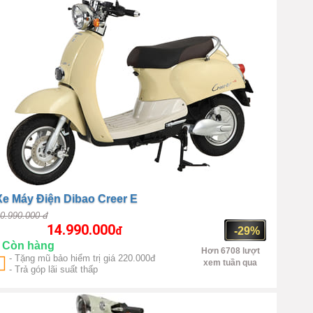
Xe Máy Điện Dibao Creer E
0.990.000 đ
14.990.000
đ
-29%
Còn hàng
Hơn 6708 lượt
- Tặng mũ bảo hiểm trị giá 220.000đ
xem tuần qua
- Trả góp lãi suất thấp
Trung Quốc
1000W(max
450W)