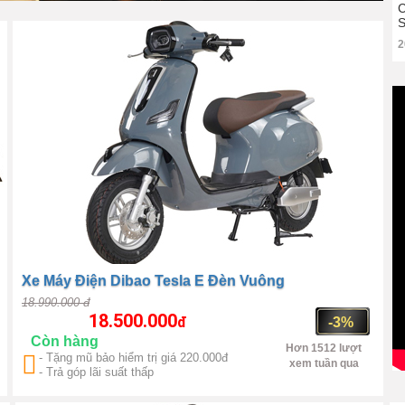
100km/1 lần sạc
C
S
2
Xe Máy Điện Dibao Tesla E Đèn Vuông
18.990.000 đ
18.500.000
đ
-3%
Còn hàng
m
Hơn 1512 lượt
- Tặng mũ bảo hiểm trị giá 220.000đ
xem tuần qua
- Trả góp lãi suất thấp
Trung Quốc
1500W