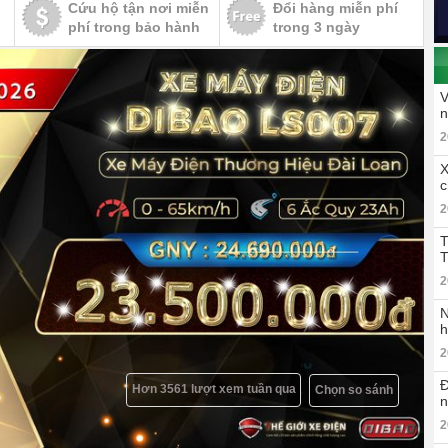
Cứu hộ tận nơi miễn
Đổi hàng miễn phí
phí trong bảo hành
trong 3 ngày
V
n
2
X
c
2
T
T
2
N
h
2
Đ
Hơn 3561 lượt xem tuần qua
Chọn so sánh
n
2