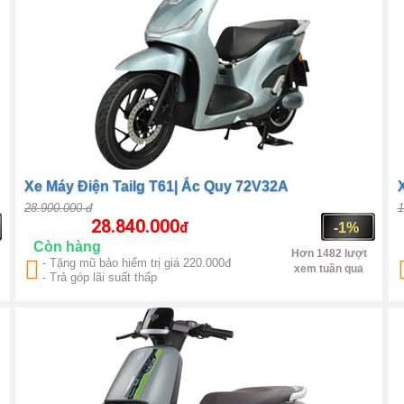
Xe Máy Điện Tailg T61| Ắc Quy 72V32A
28.900.000 đ
1
28.840.000
đ
-1%
Còn hàng
Hơn 1482 lượt
- Tặng mũ bảo hiểm trị giá 220.000đ
xem tuần qua
- Trả góp lãi suất thấp
Số 1 Trung Quốc
QS
Motor 2000W