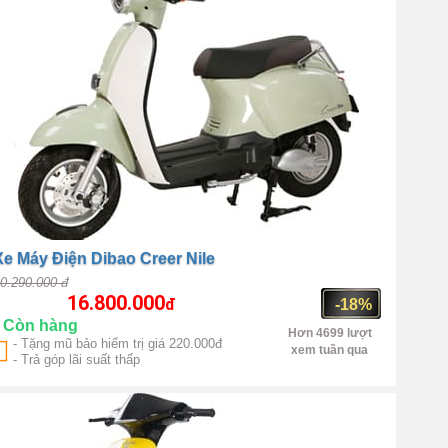
Xe Máy Điện Dibao Creer Nile
0.290.000 đ
16.800.000
đ
-18%
Còn hàng
Hơn 4699 lượt
- Tặng mũ bảo hiểm trị giá 220.000đ
xem tuần qua
- Trả góp lãi suất thấp
Trung Quốc
1000W