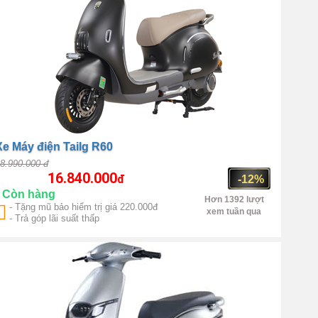
Xe Máy điện Tailg R60
8.990.000 đ
16.840.000
đ
-12%
Còn hàng
Hơn 1392 lượt
- Tặng mũ bảo hiểm trị giá 220.000đ
xem tuần qua
- Trả góp lãi suất thấp
Số 1 Trung Quốc
1500W