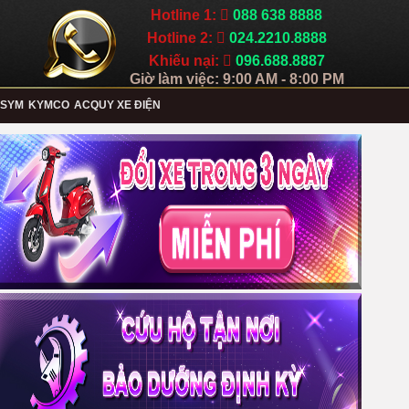
Hotline 1:
088 638 8888
Hotline 2:
024.2210.8888
Khiếu nại:
096.688.8887
Giờ làm việc: 9:00 AM - 8:00 PM
SYM
KYMCO
ACQUY XE ĐIỆN