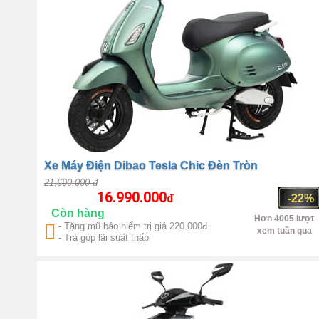
Xe Máy Điện Dibao Tesla Chic Đèn Tròn
21.690.000 đ
16.990.000
đ
-22%
Còn hàng
Hơn 4005 lượt
- Tặng mũ bảo hiểm trị giá 220.000đ
xem tuần qua
- Trả góp lãi suất thấp
Trung Quốc
1000W(max
1500W)