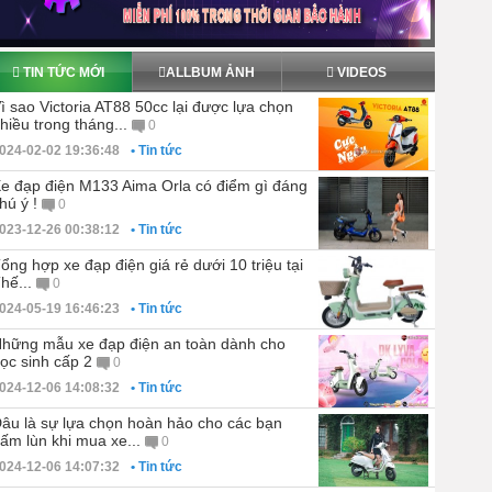
TIN TỨC MỚI
ALLBUM ẢNH
VIDEOS
ì sao Victoria AT88 50cc lại được lựa chọn
hiều trong tháng...
0
024-02-02 19:36:48
• Tin tức
e đạp điện M133 Aima Orla có điểm gì đáng
hú ý !
0
023-12-26 00:38:12
• Tin tức
ổng hợp xe đạp điện giá rẻ dưới 10 triệu tại
hế...
0
024-05-19 16:46:23
• Tin tức
hững mẫu xe đạp điện an toàn dành cho
ọc sinh cấp 2
0
024-12-06 14:08:32
• Tin tức
âu là sự lựa chọn hoàn hảo cho các bạn
ấm lùn khi mua xe...
0
024-12-06 14:07:32
• Tin tức