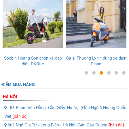
‹
›
p
Ca sĩ Phương Ly tin dùng xe điện
Diễn viên, ca sĩ nổi tiếng tin
Dibao
tưởng những sản phẩm tại Thế
Giới Xe Điện
ĐIỂM MUA HÀNG
HÀ NỘI
153 Phạm Văn Đồng. Cầu Giấy. Hà Nội (Gần Ngã 3 Hoàng Quốc
Việt)
[bản đồ]
807 Ngô Gia Tự - Long Biên - Hà Nội (Gần Cầu Đuống)
[bản đồ]