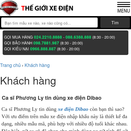
Tìm
024.2210.8888
088.6388.888
GỌI MUA HÀNG
-
(8:30 - 20:00)
098.7881.987
GỌI BẢO HÀNH
(8:30 - 20:00)
0966.888.887
GỌI KIẾU NẠI
(8:30 - 20:00)
Trang chủ
Khách hàng
›
Khách hàng
Ca sĩ Phương Ly tin dùng xe điện Dibao
Ca sĩ Phương Ly tin dùng
xe điện Dibao
còn bạn thì sao?
Với ưu điểm trên mẫu xe điện nhập khẩu này là thiết kế đa
dạng, nhiều mẫu mã, phù hợp với nhiều độ tuổi khác nhau.