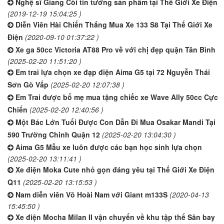
Nghệ sĩ Giang Còi tin tưởng sản phẩm tại Thế Giới Xe Điện
(2019-12-19 15:04:25 )
Diễn Viên Hài Chiến Thắng Mua Xe 133 S8 Tại Thế Giới Xe
Điện
(2020-09-10 01:37:22 )
Xe ga 50cc Victoria AT88 Pro về với chị đẹp quận Tân Bình
(2025-02-20 11:51:20 )
Em trai lựa chọn xe đạp điện Aima G5 tại 72 Nguyễn Thái
Sơn Gò Vấp
(2025-02-20 12:07:38 )
Em Trai được bố mẹ mua tặng chiếc xe Wave Ally 50cc Cực
Chiến
(2025-02-20 12:40:56 )
Một Bác Lớn Tuổi Được Con Dẫn Đi Mua Osakar Mandi Tại
590 Trường Chinh Quận 12
(2025-02-20 13:04:30 )
Aima G5 Mẫu xe luôn được các bạn học sinh lựa chọn
(2025-02-20 13:11:41 )
Xe điện Moka Cute nhỏ gọn đáng yêu tại Thế Giới Xe Điện
Q11
(2025-02-20 13:15:53 )
Nam diễn viên Võ Hoài Nam với Giant m133S
(2020-04-13
15:45:50 )
Xe điện Mocha Milan II vận chuyển về khu tập thể Sân bay