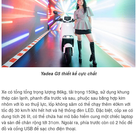
Yadea G5 thiết kế cực chất
Xe có tổng tổng trọng lượng 86kg, tải trọng 150kg, sử dụng khung
thép cán lạnh, phanh đĩa trước và sau, phuộc sau bằng hợp kim
nhôm với lò xo thuỷ lực, lốp không săm có thể chạy thêm 40km với
tốc độ 30 km/h khi hết hơi và hệ thống đèn LED. Đặc biệt, cốp xe có
dung tích 26 lít, có thể chứa hai mũ bảo hiểm cung một chiếc laptop
và sàn để chân rộng tới 31cm. Ngoài ra, phía trước còn có 2 hốc để
đồ và cổng USB để sạc cho điện thoại.