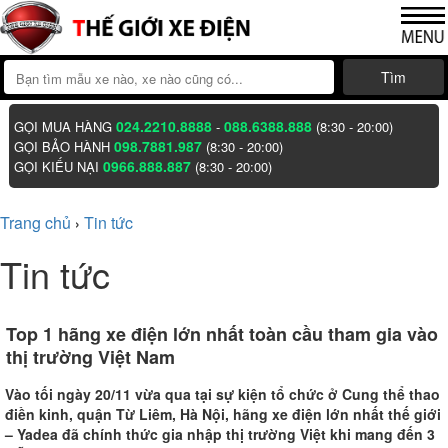
Tìm
024.2210.8888
088.6388.888
GỌI MUA HÀNG
-
(8:30 - 20:00)
098.7881.987
GỌI BẢO HÀNH
(8:30 - 20:00)
0966.888.887
GỌI KIẾU NẠI
(8:30 - 20:00)
Trang chủ
Tin tức
›
Tin tức
Top 1 hãng xe điện lớn nhất toàn cầu tham gia vào
thị trường Việt Nam
Vào tối ngày 20/11 vừa qua tại sự kiện tổ chức ở Cung thể thao
điền kinh, quận Từ Liêm, Hà Nội, hãng xe điện lớn nhất thế giới
– Yadea đã chính thức gia nhập thị trường Việt khi mang đến 3