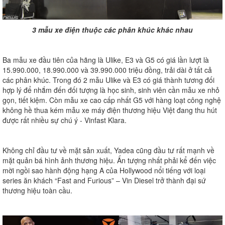
3 mẫu xe điện thuộc các phân khúc khác nhau
Ba mẫu xe đầu tiên của hãng là Ulike, E3 và G5 có giá lần lượt là
15.990.000, 18.990.000 và 39.990.000 triệu đồng, trải dài ở tất cả
các phân khúc. Trong đó 2 mẫu Ulike và E3 có giá thành tương đối
hợp lý để nhắm đến đối tượng là học sinh, sinh viên cần mẫu xe nhỏ
gọn, tiết kiệm. Còn mẫu xe cao cấp nhất G5 với hàng loạt công nghệ
không hề thua kém mẫu xe máy điện thương hiệu Việt đang thu hút
được rất nhiều sự chú ý - Vinfast Klara.
Không chỉ đầu tư về mặt sản xuất, Yadea cũng đầu tư rất mạnh về
mặt quản bá hình ảnh thương hiệu. Ấn tượng nhất phải kể đến việc
mời ngồi sao hành động hạng A của Hollywood nổi tiếng với loại
series ăn khách “Fast and Furious” – Vin Diesel trở thành đại sứ
thương hiệu toàn cầu.