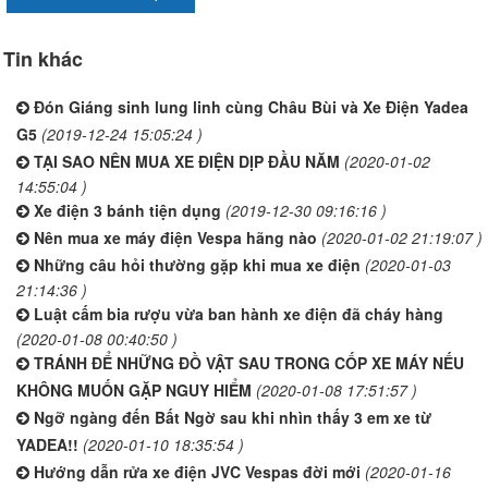
Tin khác
Đón Giáng sinh lung linh cùng Châu Bùi và Xe Điện Yadea
G5
(2019-12-24 15:05:24 )
TẠI SAO NÊN MUA XE ĐIỆN DỊP ĐẦU NĂM
(2020-01-02
14:55:04 )
Xe điện 3 bánh tiện dụng
(2019-12-30 09:16:16 )
Nên mua xe máy điện Vespa hãng nào
(2020-01-02 21:19:07 )
Những câu hỏi thường gặp khi mua xe điện
(2020-01-03
21:14:36 )
Luật cấm bia rượu vừa ban hành xe điện đã cháy hàng
(2020-01-08 00:40:50 )
TRÁNH ĐỂ NHỮNG ĐỒ VẬT SAU TRONG CỐP XE MÁY NẾU
KHÔNG MUỐN GẶP NGUY HIỂM
(2020-01-08 17:51:57 )
Ngỡ ngàng đến Bất Ngờ sau khi nhìn thấy 3 em xe từ
YADEA!!
(2020-01-10 18:35:54 )
Hướng dẫn rửa xe điện JVC Vespas đời mới
(2020-01-16