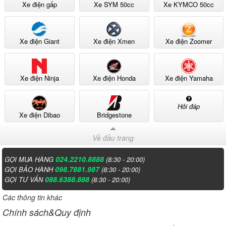
Xe điện gấp
Xe SYM 50cc
Xe KYMCO 50cc
Xe điện Giant
Xe điện Xmen
Xe điện Zoomer
Xe điện Ninja
Xe điện Honda
Xe điện Yamaha
Hỏi đáp
Xe điện Dibao
Bridgestone
Về đầu trang
024.2210.8888
GỌI MUA HÀNG
(8:30 - 20:00)
098.7881.987
GỌI BẢO HÀNH
(8:30 - 20:00)
088.6388.888
GỌI TƯ VẤN
(8:30 - 20:00)
Các thông tin khác
Chính sách&Quy định