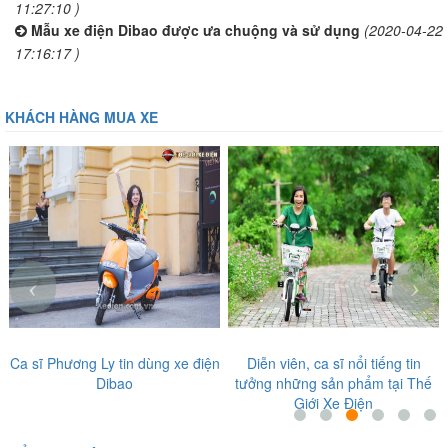
11:27:10 )
Mẫu xe điện Dibao được ưa chuộng và sử dụng
(2020-04-22
17:16:17 )
KHÁCH HÀNG MUA XE
‹
›
ơng Ly tin dùng xe điện
Diễn viên, ca sĩ nổi tiếng tin
Nghệ sĩ Gi
Dibao
tưởng những sản phẩm tại Thế
phẩm tạ
Giới Xe Điện