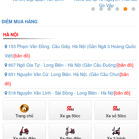
Gò Vấp
ĐIỂM MUA HÀNG
HÀ NỘI
153 Phạm Văn Đồng. Cầu Giấy. Hà Nội (Gần Ngã 3 Hoàng Quốc
Việt)
[bản đồ]
807 Ngô Gia Tự - Long Biên - Hà Nội (Gần Cầu Đuống)
[bản đồ]
651 Nguyễn Văn Cừ. Long Biên. Hà Nội. (Gần Cầu Chui)
[bản
đồ]
519 Nguyễn Văn Linh - Sài Đồng - Long Biên - Hà Nội
[bản đồ]
Trang chủ
Xe ga 50cc
Xe số 50cc
Xe máy điện
Xe đạp điện
Xe 3 bánh