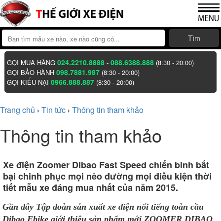
Tìm
024.2210.8888
088.6388.888
GỌI MUA HÀNG
-
(8:30 - 20:00)
098.7881.987
GỌI BẢO HÀNH
(8:30 - 20:00)
0966.888.887
GỌI KIẾU NẠI
(8:30 - 20:00)
Trang chủ
Tin tức
Thông tin tham khảo
›
›
Thông tin tham khảo
Xe điện Zoomer Dibao Fast Speed chiến binh bất
bại chinh phục mọi nẻo đường mọi điều kiện thời
tiết mẫu xe đáng mua nhất của năm 2015.
Gần đây Tập đoàn sản xuất xe điện nổi tiếng toàn cầu
Dibao Ebike giới thiệu sản phẩm mới ZOOMER DIBAO