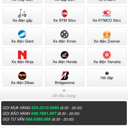
Xe điện gấp
Xe SYM 50cc
Xe KYMCO 50cc
Xe điện Giant
Xe điện Xmen
Xe điện Zoomer
Xe điện Ninja
Xe điện Honda
Xe điện Yamaha
Hỏi đáp
Xe điện Dibao
Bridgestone
Về đầu trang
024.2210.8888
GỌI MUA HÀNG
(8:30 - 20:00)
098.7881.987
GỌI BẢO HÀNH
(8:30 - 20:00)
088.6388.888
GỌI TƯ VẤN
(8:30 - 20:00)