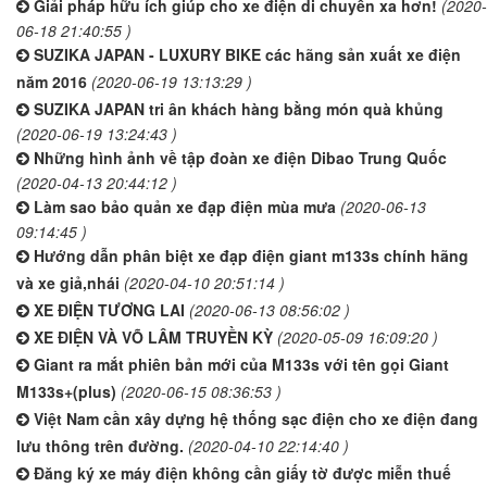
Giải pháp hữu ích giúp cho xe điện di chuyển xa hơn!
(2020-
06-18 21:40:55 )
SUZIKA JAPAN - LUXURY BIKE các hãng sản xuất xe điện
năm 2016
(2020-06-19 13:13:29 )
SUZIKA JAPAN tri ân khách hàng bằng món quà khủng
(2020-06-19 13:24:43 )
Những hình ảnh về tập đoàn xe điện Dibao Trung Quốc
(2020-04-13 20:44:12 )
Làm sao bảo quản xe đạp điện mùa mưa
(2020-06-13
09:14:45 )
Hướng dẫn phân biệt xe đạp điện giant m133s chính hãng
và xe giả,nhái
(2020-04-10 20:51:14 )
XE ĐIỆN TƯƠNG LAI
(2020-06-13 08:56:02 )
XE ĐIỆN VÀ VÕ LÂM TRUYỀN KỲ
(2020-05-09 16:09:20 )
Giant ra mắt phiên bản mới của M133s với tên gọi Giant
M133s+(plus)
(2020-06-15 08:36:53 )
Việt Nam cần xây dựng hệ thống sạc điện cho xe điện đang
lưu thông trên đường.
(2020-04-10 22:14:40 )
Đăng ký xe máy điện không cần giấy tờ được miễn thuế