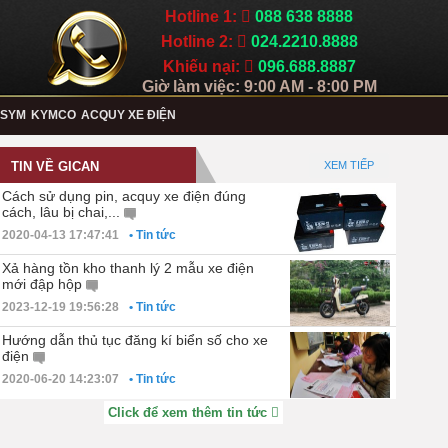
Hotline 1:
088 638 8888
Hotline 2:
024.2210.8888
Khiếu nại:
096.688.8887
Giờ làm việc: 9:00 AM - 8:00 PM
SYM
KYMCO
ACQUY XE ĐIỆN
TIN VỀ GICAN
XEM TIẾP
Cách sử dụng pin, acquy xe điện đúng
cách, lâu bị chai,...
2020-04-13 17:47:41
• Tin tức
Xả hàng tồn kho thanh lý 2 mẫu xe điện
mới đập hộp
2023-12-19 19:56:28
• Tin tức
Hướng dẫn thủ tục đăng kí biển số cho xe
điện
2020-06-20 14:23:07
• Tin tức
Click để xem thêm tin tức