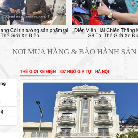
iang Còi tin tưởng sản phẩm tại
Diễn Viên Hài Chiến Thắng 
Thế Giới Xe Điện
S8 Tại Thế Giới Xe Đi
NƠI MUA HÀNG & BẢO HÀNH SẢN
THẾ GIỚI XE ĐIỆN - 807 NGÔ GIA TỰ - HÀ NỘI
àng
)
i)