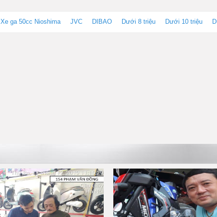
Xe ga 50cc Nioshima
JVC
DIBAO
Dưới 8 triệu
Dưới 10 triệu
D