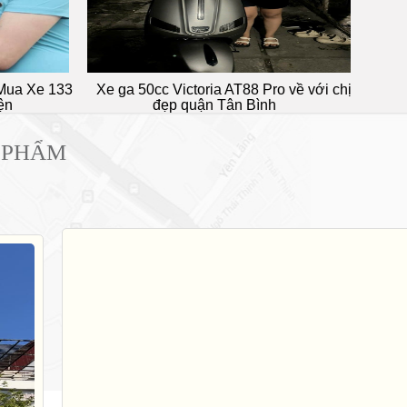
Mua Xe 133
Xe ga 50cc Victoria AT88 Pro về với chị
Em tr
ện
đẹp quận Tân Bình
 PHẨM