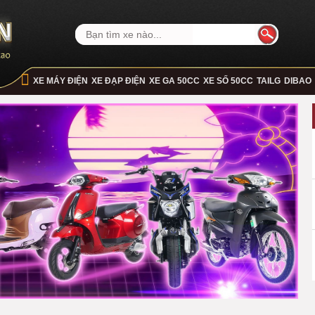
XE MÁY ĐIỆN
XE ĐẠP ĐIỆN
XE GA 50CC
XE SỐ 50CC
TAILG
DIBAO