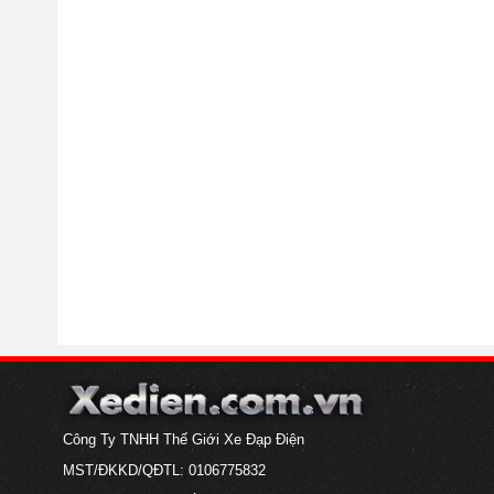
Công Ty TNHH Thế Giới Xe Đạp Điện
MST/ĐKKD/QĐTL: 0106775832