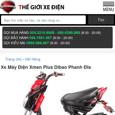
Tìm
024.2210.8888
088.6388.888
GỌI MUA HÀNG
-
(8:30 - 20:00)
098.7881.987
GỌI BẢO HÀNH
(8:30 - 20:00)
0966.888.887
GỌI KIẾU NẠI
(8:30 - 20:00)
Trang chủ
›
Hết Hàng
Xe Máy Điện Xmen Plus Dibao Phanh Đĩa