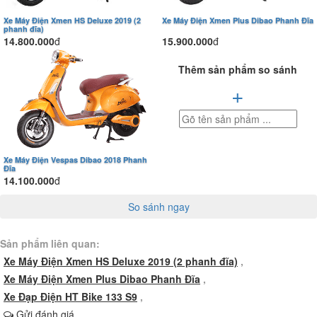
Trang bị đầy đủ hai đèn xi nhan trước cũng sử dụng công
Xe Máy Điện Xmen HS Deluxe 2019 (2
Xe Máy Điện Xmen Plus Dibao Phanh Đĩa
phanh đĩa)
nghệ đèn Philip. giúp người đi xe dễ dàng và thuận lợi hơn
14.800.000
đ
15.900.000
đ
khi qua đường.
Thêm sản phẩm so sánh
+
Xe Máy Điện Vespas Dibao 2018 Phanh
Đĩa
14.100.000
đ
So sánh ngay
Sản phẩm liên quan:
Xe Máy Điện Xmen HS Deluxe 2019 (2 phanh đĩa)
,
Xe Máy Điện Xmen Plus Dibao Phanh Đĩa
,
Xe Đạp Điện HT Bike 133 S9
,
Gửi đánh giá