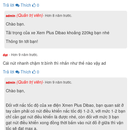
Trả lời
Thích
0
(Quản trị viên)
Đánh giá về độ an toàn của dòng xe Xmen này phải nói là
- Hơn 8 năm trước.
admin
quá hoàn hảo. Di chuyển cực tiết kiệm điện mà vẫn thỏa
Chào bạn.
mãn nhu cầu hiện hành của người sử dụng hiện nay.
Tải trọng của xe Xem Plus Dibao khoảng 220kg bạn nhé
Thông tin tới bạn!
- Hơn 9 năm trước.
đạt
Cái nút nhanh chậm tr.bình thì nhấn như thế nào vậy ad
Trả lời
Thích
0
(Quản trị viên)
- Hơn 9 năm trước.
admin
Chào bạn,
Đối với nấc tốc độ của xe điện Xmen Plus Dibao, bạn quan sát ở
tay cầm phải có nút điều khiển nấc tốc độ 1-2-3, với mức 1-2 bạn
chỉ cần gạt nút điều khiển là được nhé, còn đối với mức 3 bạn
gạt nút điều khiển xong đồng thời bấm vào nút đỏ ở giữa thì vận
tốc sẽ đạt max ạ.