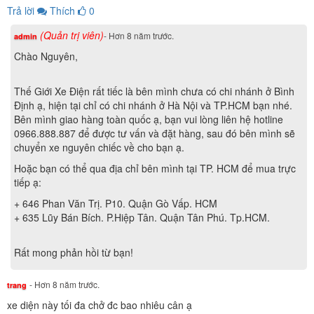
Trả lời
Thích
0
(Quản trị viên)
- Hơn 8 năm trước.
admin
Chào Nguyên,
Thế Giới Xe Điện rất tiếc là bên mình chưa có chi nhánh ở Bình
Định ạ, hiện tại chỉ có chi nhánh ở Hà Nội và TP.HCM bạn nhé.
Kết hợp nhuần nhuyễn với hệ thống giảm xóc trước, giảm
Bên mình giao hàng toàn quốc ạ, bạn vui lòng liên hệ hotline
xóc giữa cực lớn của XE ĐIỆN XMEN PLUS DIBAO
0966.888.887 để được tư vấn và đặt hàng, sau đó bên mình sẽ
phanh đĩa cũng là một trong những nhân tố khiến cho XE
chuyển xe nguyên chiếc về cho bạn ạ.
ĐIỆN XMEN PLUS DIBAO phanh đĩa trở nên đặc biệt và
Hoặc bạn có thể qua địa chỉ bên mình tại TP. HCM để mua trực
khác lạ nhất. Chịu được lực lớn, tải trọng lên tới 160kg,
tiếp ạ:
các giảm xóc hỗ trợ tích cực cho xe trở nên nhẹ nhàng và
+ 646 Phan Văn Trị. P10. Quận Gò Vấp. HCM
êm ái khi đi vào những loại địa hình khắc nghiệt, nhiều ổ
+ 635 Lũy Bán Bích. P.Hiệp Tân. Quận Tân Phú. Tp.HCM.
gà.
Rất mong phản hồi từ bạn!
XE ĐIỆN XMEN PLUS DIBAO phanh đĩa an toàn hơn,
nhờ bộ chìa khóa an toàn với các nút điều khiển từ xa:
- Hơn 8 năm trước.
trang
Khóa chống trộm, mở khóa chống trộm, tìm xe, mở khóa
xe diện này tối đa chở đc bao nhiêu cân ạ
không cần dùng chìa.