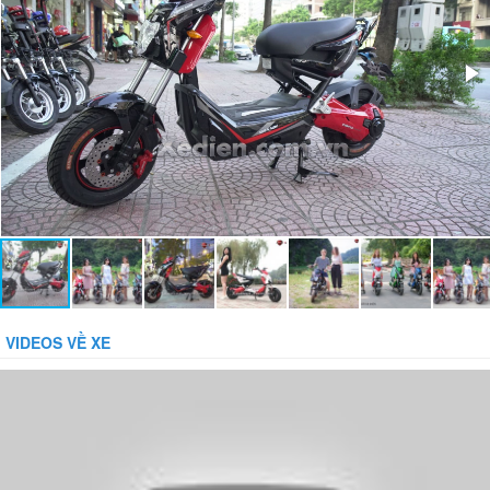
Bảo vệ dòng:
14 + / -2.0A
Bảo vệ tụt áp:
42 + / - 1.0V
Phụ kiện đi kèm:
Gương, Sạc, Khóa báo động chống trộm
VIDEOS VỀ XE