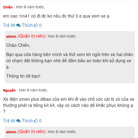
- Hơn 8 năm trước.
Chiến
em cao 1m41 có đi đc ko nếu đc thứ 3 e qua xem xe ạ
Trả lời
Thích
0
(Quản trị viên)
- Hơn 8 năm trước.
admin
Chào Chiến,
Bạn qua cửa hàng bên mình và thử xem kh ngồi trên xe hai chân
có chạm đất không bạn nhé để đảm bảo an toàn khi sử dụng xe
ạ.
Thông tin tới bạn!
- Hơn 8 năm trước.
Nguyễn
Xe điện xmen plus dibao của em khi đi vào chỗ xóc cái lò xò của xe
thường phát ra tiếng kít kít, vậy có cách nào để khắc phục không ạ
?
Yên XE ĐIỆN XMEN PLUS DIBAO phanh đĩa dài và
Trả lời
Thích
0
rộng thoải mái cho 2 người ngồi được bố trí hợp lý trên hệ
(Quản trị viên)
- Hơn 8 năm trước.
admin
thống khung thép làm từ 100% thép carbon chống ghỉ chịu