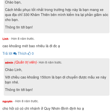
được tải trọng lên đến 160kg. Bạn sẽ cảm nhận được sự
Chào bạn,
thoải mái ngay cả khi di chuyển ở những quãng đường xa
Cách khắc phục tốt nhất trong trường hợp này là bạn mang xe
mà không bị gò bó hay mỏi mệt.
qua địa chỉ 330 Khâm Thiên bên mình kiểm tra lại phần giảm sóc
cho bạn.
Đầu
XE ĐIỆN MÁY
XMEN PLUS DIBAO phanh đĩa còn
Thông tin tới bạn!
được trang bị củ dầu phanh, giúp phanh xe điện vận hành
mượn mà, êm ái hơn. Các nút điều khiển đèn pha xe, tăng
- Hơn 8 năm trước.
Linh
giảm tốc độ được sắp xếp hợp lý và dễ dàng trong quá trính
cao khoảng mét bao nhiêu là đi đc ạ
di chuyển.
Trả lời
Thích
0
(Quản trị viên)
- Hơn 8 năm trước.
admin
Chào Linh,
Với chiều cao khoảng 150cm là bạn di chuyển được mẫu xe này
bạn nhé.
Thông tin tới bạn!
- Hơn 8 năm trước.
nguyên
cho hỏi có có chi nhánh ở Quy Nhơn-Bình định ko ạ