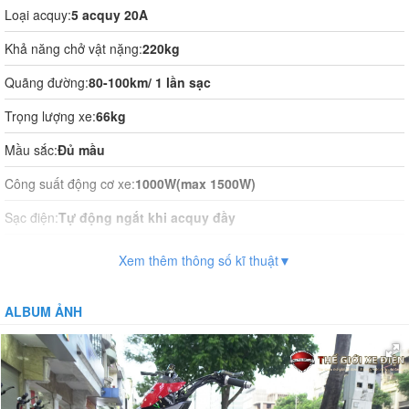
Loại acquy:
5 acquy 20A
Khả năng chở vật nặng:
220kg
Quãng đường:
80-100km/ 1 lần sạc
Trọng lượng xe:
66kg
Mầu sắc:
Đủ mầu
Công suất động cơ xe:
1000W(max 1500W)
Sạc điện:
Tự động ngắt khi acquy đầy
Thời gian sạc điện:
12-14h
Xem thêm thông số kĩ thuật▼
Vận hành:
Tự động hoàn toàn
ALBUM ẢNH
Hệ thống phanh:
Phanh đĩa trước
Giảm xóc:
Có
Bánh xe:
Liền săm