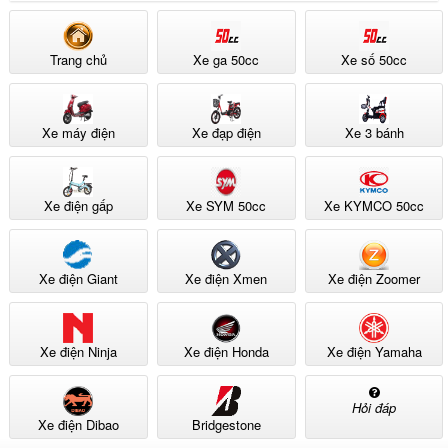
Trang chủ
Xe ga 50cc
Xe số 50cc
Xe máy điện
Xe đạp điện
Xe 3 bánh
Xe điện gấp
Xe SYM 50cc
Xe KYMCO 50cc
KYMCO cam kết bảo hành khung xe 3 năm và động cơ 1 năm, một
Xe điện Giant
Xe điện Xmen
Xe điện Zoomer
chính sách hỗ trợ kỹ thuật rõ ràng, củng cố thêm niềm tin về chất
lượng. Thời gian bảo hành 6 tháng cho ắc quy cũng là mức tiêu
chuẩn cho dòng pin chì-axit thông thường. Sự cam kết này mang lại
sự an tâm cho người sở hữu xe về lâu dài.
Xe điện Ninja
Xe điện Honda
Xe điện Yamaha
Hỏi đáp
Nền tảng giảm xóc
Xe điện Dibao
Bridgestone