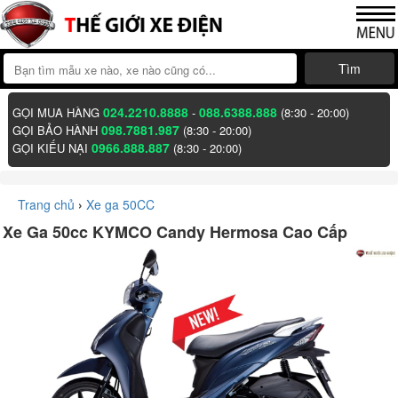
Tìm
024.2210.8888
088.6388.888
GỌI MUA HÀNG
-
(8:30 - 20:00)
098.7881.987
GỌI BẢO HÀNH
(8:30 - 20:00)
0966.888.887
GỌI KIẾU NẠI
(8:30 - 20:00)
Trang chủ
›
Xe ga 50CC
Xe Ga 50cc KYMCO Candy Hermosa Cao Cấp