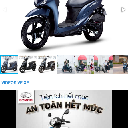
Khả năng tải trọng:
150kg
Phanh xe trước/sau:
Phanh cơ
Mầu sắc:
Xanh nhám, đỏ nhám
Phụ kiện đi kèm:
Gương, Sổ Bảo Hành
VIDEOS VỀ XE