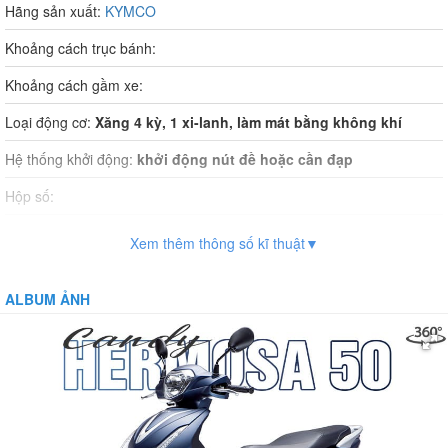
Hãng sản xuất:
KYMCO
Khoảng cách trục bánh:
Khoảng cách gầm xe:
Loại động cơ:
Xăng 4 kỳ, 1 xi-lanh, làm mát bằng không khí
Hệ thống khởi động:
khởi động nút đề hoặc cần đạp
Hộp số:
Dung tích xi lanh:
49.5cm3
Xem thêm thông số kĩ thuật▼
Dung tích bình xăng:
5.5 lít
ALBUM ẢNH
Phuộc trước:
Ống lồng, giảm chất thủy lực
Phuộc sau:
Lò xo trụ, giảm chấn thủy lực
Vận tốc tối đa:
50km/h
Khối lượng bản thân:
100kg