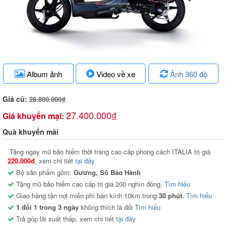
Album ảnh
Video về xe
Ảnh 360 độ
Giá cũ:
28.800.000₫
27.400.000₫
Giá khuyến mại:
Quà khuyến mãi
Tặng ngay mũ bảo hiểm thời trang cao cấp phong cách ITALIA trị giá
220.000đ
, xem chi tiết
tại đây
Bộ sản phẩm gồm:
Gương, Sổ Bảo Hành
Tặng mũ bảo hiểm cao cấp trị giá 200 nghìn đồng.
Tìm hiểu
Giao hàng tận nơi miễn phí bán kính 10km trong
30 phút
.
Tìm hiểu
1 đổi 1 trong 3 ngày
không thích là đổi
Tìm hiểu
Trả góp lãi suất thấp, xem chi tiết
tại đây