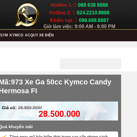
Hotline 1:
088 638 8888
Hotline 2:
024.2210.8888
Khiếu nại:
096.688.8887
Giờ làm việc: 9:00 AM - 8:00 PM
SYM
KYMCO
ACQUY XE ĐIỆN
Mã:973 Xe Ga 50cc Kymco Candy
Hermosa FI
Giá cũ:
29.900.000₫
28.500.000
Quà khuyến mãi
Tặng ngay mũ bảo hiểm thời trang cao cấp phong cách