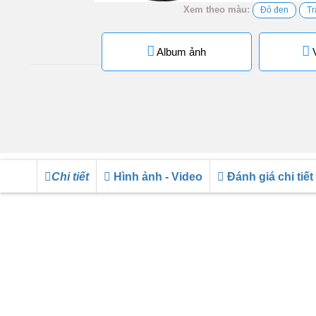
Xem theo màu:
Đỏ đen
Tr
Album ảnh
V
Chi tiết
Hình ảnh - Video
Đánh giá chi tiết