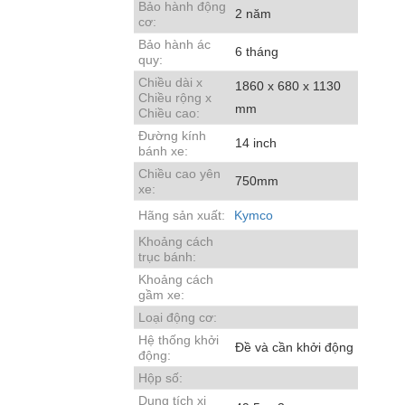
Bảo hành động
2 năm
cơ:
Bảo hành ác
6 tháng
quy:
Chiều dài x
1860 x 680 x 1130
Chiều rộng x
mm
Chiều cao:
Đường kính
14 inch
bánh xe:
Chiều cao yên
750mm
xe:
Hãng sản xuất:
Kymco
Khoảng cách
trục bánh:
Khoảng cách
gầm xe:
Loại động cơ:
Hệ thống khởi
Đề và cần khởi động
động:
Hộp số:
Dung tích xi