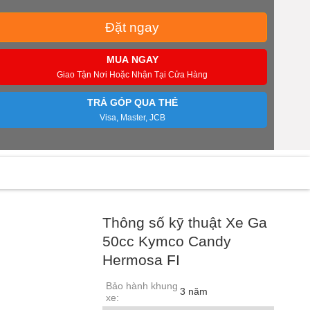
Đặt ngay
MUA NGAY
Giao Tận Nơi Hoặc Nhận Tại Cửa Hàng
TRẢ GÓP QUA THẺ
Visa, Master, JCB
Thông số kỹ thuật Xe Ga
50cc Kymco Candy
Hermosa FI
Bảo hành khung
3 năm
xe: