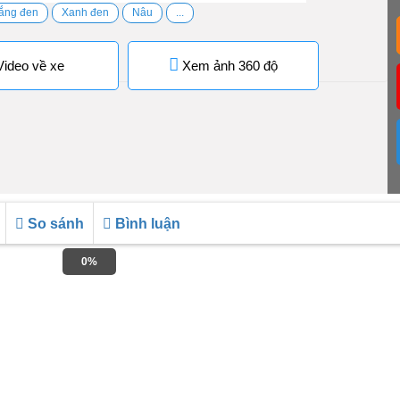
ắng đen
Xanh đen
Nâu
...
ideo về xe
Xem ảnh 360 độ
So sánh
Bình luận
0%