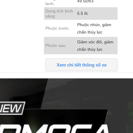
49.5cm3
lanh:
Dung tích bình
5.5 lít
xăng:
Phuộc nhún, giảm
Phuộc trước:
chấn thủy lực
Giảm xóc đôi, giảm
Phuộc sau:
chấn thủy lực
Xem chi tiết thông số xe