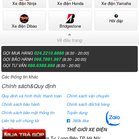
Xe điện Ninja
Xe điện Honda
Xe điện Yamaha
Hỏi đáp
Xe điện Dibao
Bridgestone
Hệ thống khung xe chất lượng với
hợp kim cao cấp
Về đầu trang
024.2210.8888
GỌI MUA HÀNG
(8:30 - 20:00)
Một phần góp vào sự hoàn thiện của
xe đạp điện Aima I9
chính là
098.7881.987
GỌI BẢO HÀNH
(8:30 - 20:00)
bộ khung xe được làm từ hợp kim cao cấp chống gỉ, khung xe dày
088.6388.888
GỌI TƯ VẤN
(8:30 - 20:00)
chắc chắn so với các dòng xe đạp điện khác thì bộ khung của Aima
Các thông tin khác
I9 có độ dày hơn 0.2mm chất liệu cao cấp chịu được tải trọng khỏe
và giúp xe cứng cáp chắc chắn hơn trong mọi hành trình.
Chính sách&Quy định
Quy định và hình thức thanh toán
Chính sách vận chuyển
Chính sách bảo hành
Chính sách đổi/trả hàng
Chính sách bảo mật thông tin
Tuyển dụng
Liên hệ với chúng tôi
385k like
THẾ GIỚI XE ĐIỆN
57k
Địa chỉ: Số 807 Ngô Gia Tự. Long Biên.TP. Hà Nội