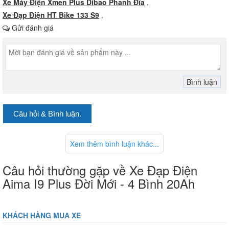
Xe Máy Điện Xmen Plus Dibao Phanh Đĩa
,
Xe Đạp Điện HT Bike 133 S9
,
Gửi đánh giá
Đánh giá về thiết kế xe đạp
Câu hỏi & Bình luận.
điện Aima I9 thế hệ mới
Xem thêm bình luận khác...
Câu hỏi thường gặp về Xe Đạp Điện
Trong năm 2025, hãng AIMA tiếp tục tung ra thị trường một em xe
đạp điện với ngoại hình chắc chắn, cùng chất lượng vượt trội. Độ
Aima I9 Plus Đời Mới - 4 Bình 20Ah
hoàn hiện của Aima I9 so với các dòng xe đạp điện trên thị trường có
độ hoàn thiện cao, khắc phục những nhược điểm của dòng xe đạp
điện trước đây là lỏng lẻo rời rạc không chắc chắn.
KHÁCH HÀNG MUA XE