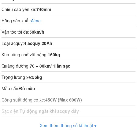
Chiều cao yên xe:
740mm
Hãng sản xuất:
Aima
Vận tốc tối đa:
50km/h
Loại acquy:
4 acquy 20Ah
Khả năng chở vật nặng:
160kg
Quãng đường:
70 – 80km/ 1lần sạc
Trọng lượng xe:
55kg
Mầu sắc:
Đủ mầu
Công suất động cơ xe:
450W (Max 600W)
Sạc điện:
Tự động ngắt khi acquy đầy
Thời gian sạc điện:
10 tiếng
Xem thêm thông số kĩ thuật▼
Vận hành:
Tự động hoàn toàn