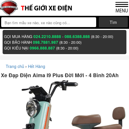
Tìm
024.2210.8888
088.6388.888
GỌI MUA HÀNG
-
(8:30 - 20:00)
098.7881.987
GỌI BẢO HÀNH
(8:30 - 20:00)
0966.888.887
GỌI KIẾU NẠI
(8:30 - 20:00)
Trang chủ
›
Hết Hàng
Xe Đạp Điện Aima I9 Plus Đời Mới - 4 Bình 20Ah