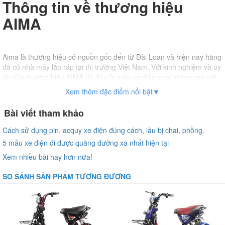
Thông tin về thương hiệu
AIMA
Aima là thương hiệu có nguồn gốc đến từ Đài Loan và hiện nay hãng
đã có nhà máy lắp ráp tại thị trường Việt Nam. Với kinh nghiệm và uy
tín của thương hiệu AIMA thì đây là mẫu xe điện chất lượng cao với
nhiều công nghệ mới, hiện đại. Mang đến cho khách hàng trải
Xem thêm đặc điểm nổi bật▼
nghiệm lái mượt mà, là mẫu xe thân thiện môi trường với hiệu năng
cao.
Bài viết tham khảo
Cách sử dụng pin, acquy xe điện đúng cách, lâu bị chai, phồng.
Trước đây các dòng xe điện Aima thường có giá thành cao do xe
5 mẫu xe điện đi được quãng đường xa nhất hiện tại
nhập khẩu từ Đài Loan nhưng hiện nay các mẫu xe điện,
xe đạp
Xem nhiều bài hay hơn nữa!
điện Aima
hiện đều được lắp ráp tại nhà máy ở Việt Nam, tiết kiệm
được chi phí sản xuất nên giá thành sản phẩm hiện nay cực kỳ cạnh
SO SÁNH SẢN PHẨM TƯƠNG ĐƯƠNG
tranh.