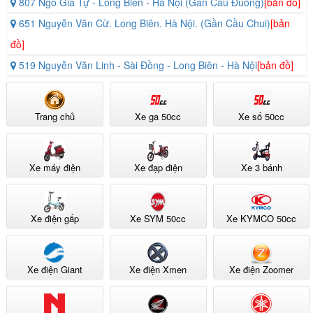
807 Ngô Gia Tự - Long Biên - Hà Nội (Gần Cầu Đuống)
[bản đồ]
651 Nguyễn Văn Cừ. Long Biên. Hà Nội. (Gần Cầu Chui)
[bản
đồ]
519 Nguyễn Văn Linh - Sài Đồng - Long Biên - Hà Nội
[bản đồ]
Trang chủ
Xe ga 50cc
Xe số 50cc
Xe máy điện
Xe đạp điện
Xe 3 bánh
Xe điện gấp
Xe SYM 50cc
Xe KYMCO 50cc
Xe điện Giant
Xe điện Xmen
Xe điện Zoomer