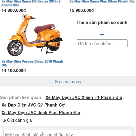
Xe Máy Điện Xmen HS Deluxe 2019 (2
Xe Máy Điện Xmen Plus Dibao Phanh Đĩa
phanh đĩa)
14.800.000
đ
15.900.000
đ
Thêm sản phẩm so sánh
+
Xe Máy Điện Vespas Dibao 2018 Phanh
Đĩa
14.100.000
đ
So sánh ngay
Sản phẩm liên quan:
Xe Máy Điện JVC Xmen F1 Phanh Đĩa
,
Xe Đạp Điện JVC Q7 Phanh Cơ
,
Xe Máy Điện JVC Jeek Plus Phanh Đĩa
,
Gửi đánh giá