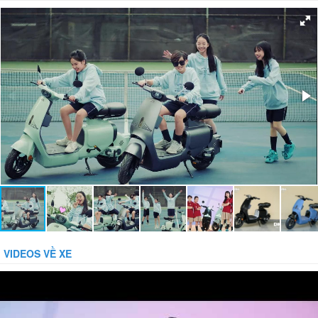
Hệ thống phanh:
Phanh đĩa trước, phanh cơ sau
Giảm xóc:
Có
Bánh xe:
Không săm
Bảo vệ dòng:
Bảo vệ tụt áp:
Phụ kiện đi kèm:
Gương, Sạc, Khóa báo động chống trộm
VIDEOS VỀ XE