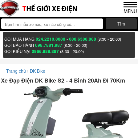
Tìm
024.2210.8888
088.6388.888
GỌI MUA HÀNG
-
(8:30 - 20:00)
098.7881.987
GỌI BẢO HÀNH
(8:30 - 20:00)
0966.888.887
GỌI KIẾU NẠI
(8:30 - 20:00)
Trang chủ
›
DK Bike
Xe Đạp Điện DK Bike S2 - 4 Bình 20Ah Đi 70Km