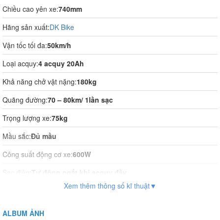
Chiều cao yên xe:
740mm
Hãng sản xuất:
DK Bike
Vận tốc tối đa:
50km/h
Loại acquy:
4 acquy 20Ah
Khả năng chở vật nặng:
180kg
Quãng đường:
70 – 80km/ 1lần sạc
Trọng lượng xe:
75kg
Mầu sắc:
Đủ mầu
Công suất động cơ xe:
600W
Sạc điện:
Tự động ngắt khi acquy đầy
Xem thêm thông số kĩ thuật▼
Thời gian sạc điện:
8 tiếng
Vận hành:
Tự động hoàn toàn
ALBUM ẢNH