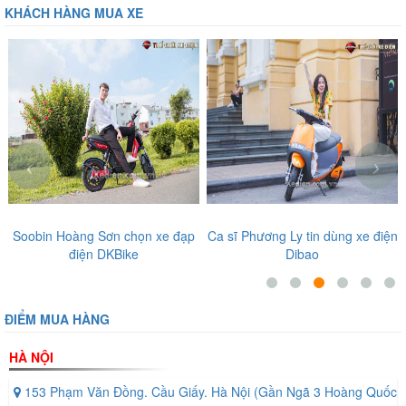
Đi được tới 100km sau một lần sạc
KHÁCH HÀNG MUA XE
đầy
Nhờ hệ thống ắc quy mạnh mẽ này, Tailg GR55 có thể di chuyển
quãng đường lên đến 100km/lần sạc, rất phù hợp cho các chuyến đi
học, đi làm mỗi ngày hoặc dạo phố cuối tuần mà không cần lo lắng
chuyện pin yếu giữa đường.
‹
›
Ca sĩ Phương Ly tin dùng xe điện
Diễn viên, ca sĩ nổi tiếng tin
Dibao
tưởng những sản phẩm tại Thế
Giới Xe Điện
ĐIỂM MUA HÀNG
HÀ NỘI
153 Phạm Văn Đồng. Cầu Giấy. Hà Nội (Gần Ngã 3 Hoàng Quốc