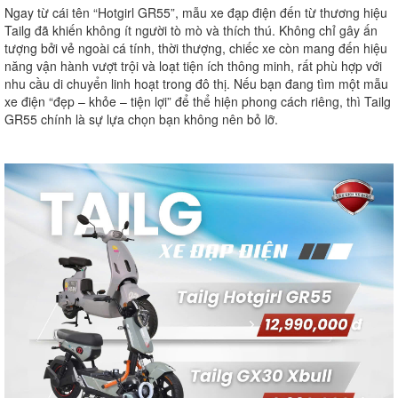
Ngay từ cái tên “Hotgirl GR55”, mẫu xe đạp điện đến từ thương hiệu
Tailg đã khiến không ít người tò mò và thích thú. Không chỉ gây ấn
tượng bởi vẻ ngoài cá tính, thời thượng, chiếc xe còn mang đến hiệu
năng vận hành vượt trội và loạt tiện ích thông minh, rất phù hợp với
nhu cầu di chuyển linh hoạt trong đô thị. Nếu bạn đang tìm một mẫu
xe điện “đẹp – khỏe – tiện lợi” để thể hiện phong cách riêng, thì Tailg
GR55 chính là sự lựa chọn bạn không nên bỏ lỡ.