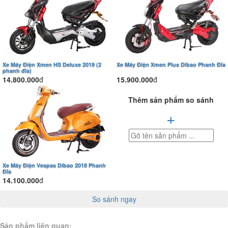
Trang bị 4 bình ắc quy Tianneng 22Ah
chất lượng cao
GR55 sử dụng 4 bình ắc quy chì kín khí Tianneng dung lượng 22Ah
Xe Máy Điện Xmen HS Deluxe 2019 (2
Xe Máy Điện Xmen Plus Dibao Phanh Đĩa
phanh đĩa)
– thương hiệu ắc quy danh tiếng tại Trung Quốc với khả năng lưu trữ
14.800.000
đ
15.900.000
đ
điện năng tốt, độ ổn định cao và tuổi thọ dài. Nhờ công nghệ chế tạo
tiên tiến, ắc quy Tianneng có thể sạc-xả nhiều chu kỳ hơn mà không
Thêm sản phẩm so sánh
nhanh bị chai nếu sử dụng đúng hướng dẫn.
+
Xe Máy Điện Vespas Dibao 2018 Phanh
Đĩa
14.100.000
đ
So sánh ngay
Sản phẩm liên quan: