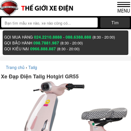
Tìm
024.2210.8888
088.6388.888
GỌI MUA HÀNG
-
(8:30 - 20:00)
098.7881.987
GỌI BẢO HÀNH
(8:30 - 20:00)
0966.888.887
GỌI KIẾU NẠI
(8:30 - 20:00)
Trang chủ
›
Tailg
Xe Đạp Điện Tailg Hotgirl GR55