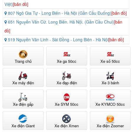
Việt)
[bản đồ]
807 Ngô Gia Tự - Long Biên - Hà Nội (Gần Cầu Đuống)
[bản đồ]
651 Nguyễn Văn Cừ. Long Biên. Hà Nội. (Gần Cầu Chui)
[bản
đồ]
519 Nguyễn Văn Linh - Sài Đồng - Long Biên - Hà Nội
[bản đồ]
Trang chủ
Xe ga 50cc
Xe số 50cc
Xe máy điện
Xe đạp điện
Xe 3 bánh
Xe điện gấp
Xe SYM 50cc
Xe KYMCO 50cc
Sạc nhanh, sử dụng tiện lợi
Xe điện Giant
Xe điện Xmen
Xe điện Zoomer