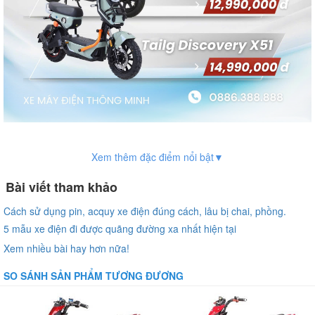
Xem thêm đặc điểm nổi bật▼
1. Động cơ êm ái: Vận hành
nhẹ nhàng, tiết kiệm điện tối
Bài viết tham khảo
ưu
Cách sử dụng pin, acquy xe điện đúng cách, lâu bị chai, phồng.
5 mẫu xe điện đi được quãng đường xa nhất hiện tại
Xem nhiều bài hay hơn nữa!
Không chỉ thu hút bởi thiết kế thời trang,
xe Tailg
còn gây ấn tượng
SO SÁNH SẢN PHẨM TƯƠNG ĐƯƠNG
mạnh nhờ động cơ điện hoạt động mượt mà, bền bỉ và cực kỳ tiết
kiệm điện, lý tưởng cho nhu cầu di chuyển hàng ngày.