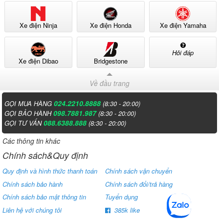
Thời gian sạc đầy cho xe chỉ khoảng 5–6 tiếng, bạn hoàn toàn có thể
tranh thủ sạc vào ban đêm hoặc lúc nghỉ ngơi để xe luôn sẵn sàng
Xe điện Ninja
Xe điện Honda
Xe điện Yamaha
hoạt động. Bộ sạc đi kèm có tính năng tự ngắt khi đầy điện, giúp
tránh hiện tượng sạc quá lâu gây ảnh hưởng đến tuổi thọ ắc quy.
Đồng thời, việc bảo dưỡng hoặc thay thế ắc quy khi cần thiết cũng
Hỏi đáp
rất dễ dàng tại các trung tâm bảo hành chính hãng của Tailg trên
Xe điện Dibao
Bridgestone
toàn quốc.
Về đầu trang
024.2210.8888
GỌI MUA HÀNG
(8:30 - 20:00)
098.7881.987
GỌI BẢO HÀNH
(8:30 - 20:00)
088.6388.888
GỌI TƯ VẤN
(8:30 - 20:00)
Các thông tin khác
Chính sách&Quy định
Quy định và hình thức thanh toán
Chính sách vận chuyển
Chính sách bảo hành
Chính sách đổi/trả hàng
Chính sách bảo mật thông tin
Tuyển dụng
Liên hệ với chúng tôi
385k like