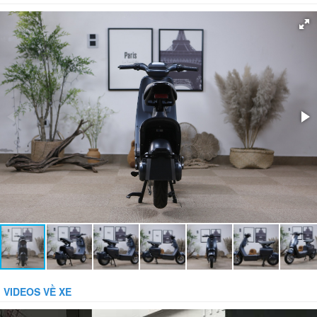
Hệ thống phanh:
Phanh đĩa trước, phanh cơ sau
Giảm xóc:
Có
Bánh xe:
Không săm
Bảo vệ dòng:
Bảo vệ tụt áp:
Phụ kiện đi kèm:
Gương, Sạc, Khóa báo động chống trộm
VIDEOS VỀ XE