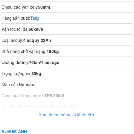
Chiều cao yên xe:
750mm
Hãng sản xuất:
Tailg
Vận tốc tối đa:
50km/h
Loại acquy:
4 acquy 22Ah
Khả năng chở vật nặng:
180kg
Quãng đường:
70km/1 lân sạc
Trọng lượng xe:
80kg
Mầu sắc:
Đủ mầu
Công suất động cơ xe:
TF5 800W
Sạc điện:
Tự động ngắt khi acquy đầy
Xem thêm thông số kĩ thuật▼
Thời gian sạc điện:
5-6 tiếng
Vận hành:
Tự động hoàn toàn
ALBUM ẢNH