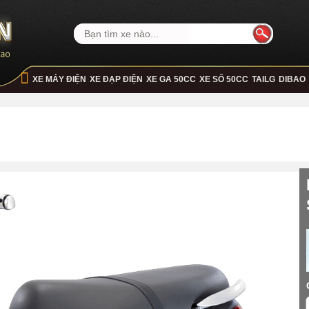
XE MÁY ĐIỆN
XE ĐẠP ĐIỆN
XE GA 50CC
XE SỐ 50CC
TAILG
DIBAO