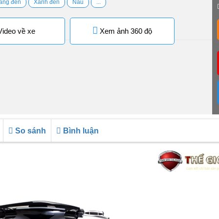
ắng đen
Xanh đen
Nâu
...
ideo về xe
Xem ảnh 360 độ
So sánh
Bình luận