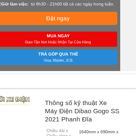
Giờ làm việc:
từ 8h30 - 21h00 tất cả các ngày trong tuần.
Đặt ngay
MUA NGAY
Giao Tận Nơi Hoặc Nhận Tại Cửa Hàng
TRẢ GÓP QUA THẺ
Visa, Master, JCB
Thông số kỹ thuật Xe
Máy Điện Dibao Gogo SS
2021 Phanh Đĩa
Chiều dài x
1640mm x 690mm x
Chiều rộng x