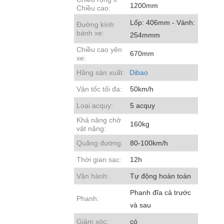
1200mm
Chiều cao:
Lốp: 406mm - Vành:
Đường kính
bánh xe:
254mmm
Chiều cao yên
670mm
xe:
Hãng sản xuất:
Dibao
Vận tốc tối đa:
50km/h
Loại acquy:
5 acquy
Khả năng chở
160kg
vật nặng:
Quãng đường:
80-100km/h
Thời gian sạc:
12h
Vận hành:
Tự động hoàn toàn
Phanh đĩa cả trước
Phanh:
và sau
Giảm xóc:
có