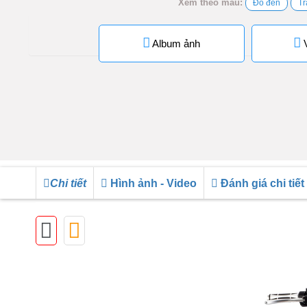
Xem theo màu:
Đỏ đen
Tr
Album ảnh
V
Chi tiết
Hình ảnh - Video
Đánh giá chi tiết