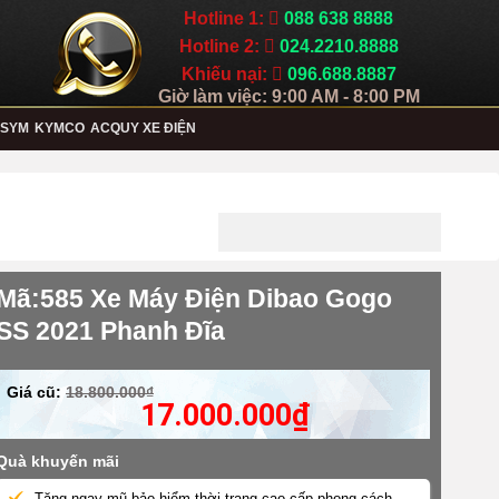
Hotline 1:
088 638 8888
Hotline 2:
024.2210.8888
Khiếu nại:
096.688.8887
Giờ làm việc: 9:00 AM - 8:00 PM
SYM
KYMCO
ACQUY XE ĐIỆN
Mã:585 Xe Máy Điện Dibao Gogo
SS 2021 Phanh Đĩa
Giá cũ:
18.800.000₫
17.000.000
₫
Quà khuyến mãi
Tặng ngay mũ bảo hiểm thời trang cao cấp phong cách