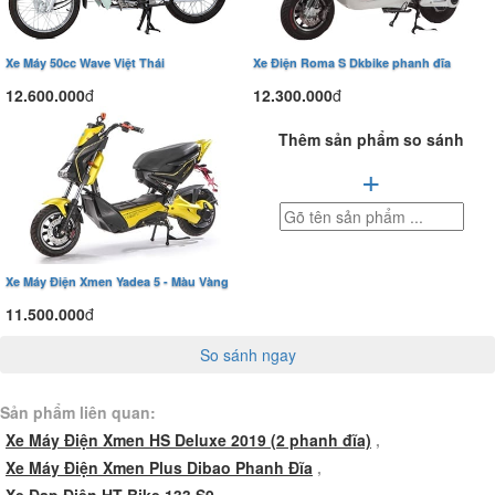
Xe Máy 50cc Wave Việt Thái
Xe Điện Roma S Dkbike phanh đĩa
12.600.000
đ
12.300.000
đ
Thêm sản phẩm so sánh
+
Xe Máy Điện Xmen Yadea 5 - Màu Vàng
11.500.000
đ
So sánh ngay
Sản phẩm liên quan:
Xe Máy Điện Xmen HS Deluxe 2019 (2 phanh đĩa)
,
Xe Máy Điện Xmen Plus Dibao Phanh Đĩa
,
Xe Đạp Điện HT Bike 133 S9
,