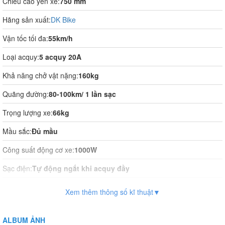
Chiều cao yên xe:
750 mm
Hãng sản xuất:
DK Bike
Vận tốc tối đa:
55km/h
Loại acquy:
5 acquy 20A
Khả năng chở vật nặng:
160kg
Quãng đường:
80-100km/ 1 lần sạc
Trọng lượng xe:
66kg
Mầu sắc:
Đủ mầu
Công suất động cơ xe:
1000W
Sạc điện:
Tự động ngắt khi acquy đầy
Thời gian sạc điện:
12h
Xem thêm thông số kĩ thuật▼
Vận hành:
Tự động hoàn toàn
ALBUM ẢNH
Hệ thống phanh:
Phanh đĩa trước