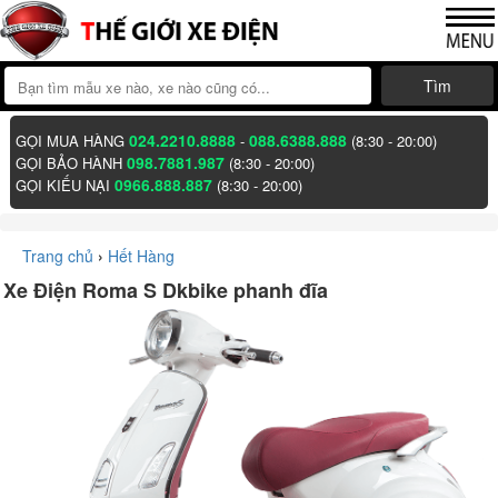
Tìm
024.2210.8888
088.6388.888
GỌI MUA HÀNG
-
(8:30 - 20:00)
098.7881.987
GỌI BẢO HÀNH
(8:30 - 20:00)
0966.888.887
GỌI KIẾU NẠI
(8:30 - 20:00)
Trang chủ
›
Hết Hàng
Xe Điện Roma S Dkbike phanh đĩa