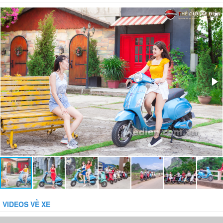
Giảm xóc:
Có
Bánh xe:
Liền săm
Bảo vệ dòng:
14 + / -2.0A
Bảo vệ tụt áp:
42 + / - 1.0V
Phụ kiện đi kèm:
Gương, Sạc, Khóa báo động chống trộm
VIDEOS VỀ XE