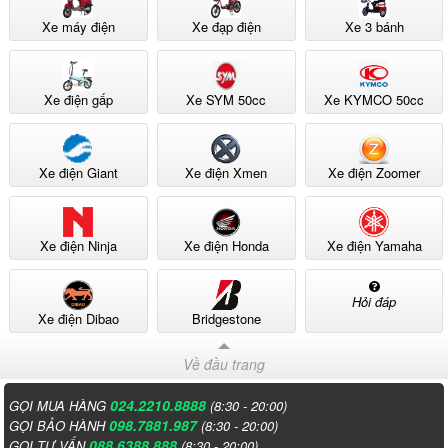
Xe máy điện
Xe đạp điện
Xe 3 bánh
Xe điện gấp
Xe SYM 50cc
Xe KYMCO 50cc
Xe điện Giant
Xe điện Xmen
Xe điện Zoomer
Xe điện Ninja
Xe điện Honda
Xe điện Yamaha
Hỏi đáp
Xe điện Dibao
Bridgestone
Về đầu trang
024.2210.8888
GỌI MUA HÀNG
(8:30 - 20:00)
098.7881.987
GỌI BẢO HÀNH
(8:30 - 20:00)
088.6388.888
GỌI TƯ VẤN
(8:30 - 20:00)