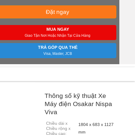
Đặt ngay
MUA NGAY
Giao Tận Nơi Hoặc Nhận Tại Cửa Hàng
TRẢ GÓP QUA THẺ
Visa, Master, JCB
Thông số kỹ thuật Xe
Máy điện Osakar Nispa
Viva
Chiều dài x
1804 x 683 x 1127
Chiều rộng x
mm
Chiều cao: