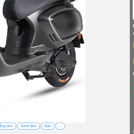
ắng đen
Xanh đen
Nâu
...