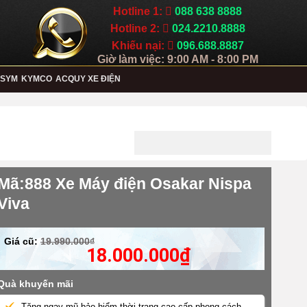
Hotline 1:
088 638 8888
Hotline 2:
024.2210.8888
Khiếu nại:
096.688.8887
Giờ làm việc: 9:00 AM - 8:00 PM
SYM
KYMCO
ACQUY XE ĐIỆN
Mã:888 Xe Máy điện Osakar Nispa
Viva
Giá cũ:
19.990.000₫
18.000.000
₫
Quà khuyến mãi
Tặng ngay mũ bảo hiểm thời trang cao cấp phong cách