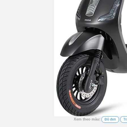
Xem theo màu:
Đỏ đen
Tr