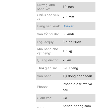
Đường kính
10 inch
bánh xe:
Chiều cao yên
760mm
xe:
Hãng sản xuất:
Osakar
Vận tốc tối đa:
50km/h
Loại acquy:
5 bình 20Ah
Khả năng chở
160kg
vật nặng:
Quãng đường:
70km
Thời gian sạc:
8-10 tiếng
Vận hành:
Tự động hoàn toàn
Phanh đĩa trước và
Phanh:
sau
Giảm xóc:
Có
Kenda Không săm