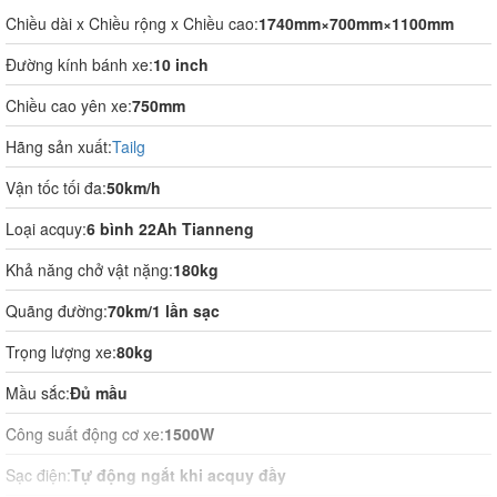
Chiều dài x Chiều rộng x Chiều cao:
1740mm×700mm×1100mm
Đường kính bánh xe:
10 inch
Chiều cao yên xe:
750mm
Hãng sản xuất:
Tailg
Vận tốc tối đa:
50km/h
Loại acquy:
6 bình 22Ah Tianneng
Khả năng chở vật nặng:
180kg
Quãng đường:
70km/1 lần sạc
Trọng lượng xe:
80kg
Mầu sắc:
Đủ mầu
Công suất động cơ xe:
1500W
Sạc điện:
Tự động ngắt khi acquy đầy