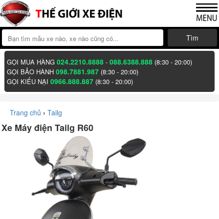
Tìm
024.2210.8888
088.6388.888
GỌI MUA HÀNG
-
(8:30 - 20:00)
098.7881.987
GỌI BẢO HÀNH
(8:30 - 20:00)
0966.888.887
GỌI KIẾU NẠI
(8:30 - 20:00)
Trang chủ
›
Tailg
Xe Máy điện Tailg R60