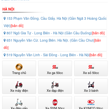
HÀ NỘI
153 Phạm Văn Đồng. Cầu Giấy. Hà Nội (Gần Ngã 3 Hoàng Quốc
Việt)
[bản đồ]
807 Ngô Gia Tự - Long Biên - Hà Nội (Gần Cầu Đuống)
[bản đồ]
651 Nguyễn Văn Cừ. Long Biên. Hà Nội. (Gần Cầu Chui)
[bản
đồ]
519 Nguyễn Văn Linh - Sài Đồng - Long Biên - Hà Nội
[bản đồ]
Trang chủ
Xe ga 50cc
Xe số 50cc
Xe máy điện
Xe đạp điện
Xe 3 bánh
Không chỉ đẹp khi mới mua, các chi tiết nhựa và kim loại trên xe còn
Xe điện gấp
Xe SYM 50cc
Xe KYMCO 50cc