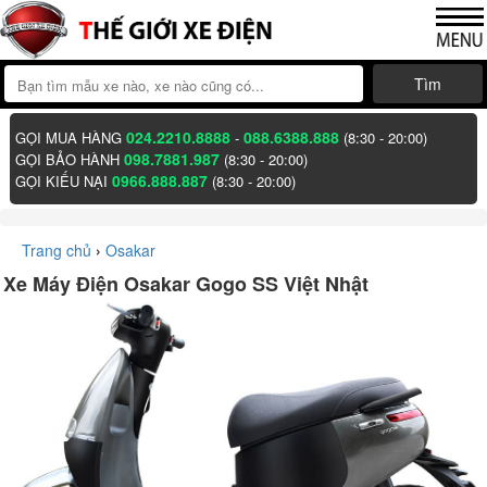
Tìm
024.2210.8888
088.6388.888
GỌI MUA HÀNG
-
(8:30 - 20:00)
098.7881.987
GỌI BẢO HÀNH
(8:30 - 20:00)
0966.888.887
GỌI KIẾU NẠI
(8:30 - 20:00)
Trang chủ
›
Osakar
Xe Máy Điện Osakar Gogo SS Việt Nhật