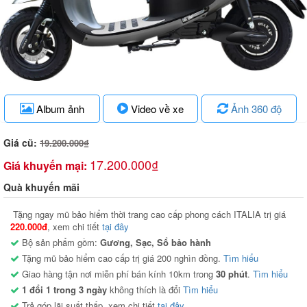
Album ảnh
Video về xe
Ảnh 360 độ
Giá cũ:
19.200.000₫
17.200.000₫
Giá khuyến mại:
Quà khuyến mãi
Tặng ngay mũ bảo hiểm thời trang cao cấp phong cách ITALIA trị giá
220.000đ
, xem chi tiết
tại đây
Bộ sản phẩm gồm:
Gương, Sạc, Sổ bảo hành
Tặng mũ bảo hiểm cao cấp trị giá 200 nghìn đồng.
Tìm hiểu
Giao hàng tận nơi miễn phí bán kính 10km trong
30 phút
.
Tìm hiểu
1 đổi 1 trong 3 ngày
không thích là đổi
Tìm hiểu
Trả góp lãi suất thấp, xem chi tiết
tại đây