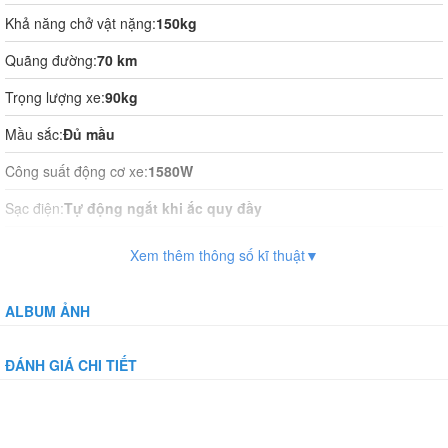
Khả năng chở vật nặng:
150kg
Quãng đường:
70 km
Trọng lượng xe:
90kg
Mầu sắc:
Đủ mầu
Công suất động cơ xe:
1580W
Sạc điện:
Tự động ngắt khi ắc quy đầy
Thời gian sạc điện:
8-10 tiếng
Xem thêm thông số kĩ thuật▼
Vận hành:
Tự động hoàn toàn
ALBUM ẢNH
Hệ thống phanh:
Đĩa trước, tang trống sau
Giảm xóc:
Có
ĐÁNH GIÁ CHI TIẾT
Bánh xe:
Kenda không săm 300-10
Bảo vệ dòng: