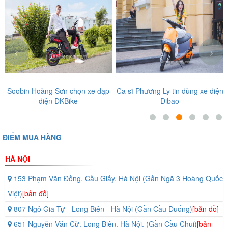
‹
›
Soobin Hoàng Sơn chọn xe đạp
Ca sĩ Phương Ly tin dùng xe điện
điện DKBike
Dibao
ĐIỂM MUA HÀNG
HÀ NỘI
153 Phạm Văn Đồng. Cầu Giấy. Hà Nội (Gần Ngã 3 Hoàng Quốc
Việt)
[bản đồ]
807 Ngô Gia Tự - Long Biên - Hà Nội (Gần Cầu Đuống)
[bản đồ]
651 Nguyễn Văn Cừ. Long Biên. Hà Nội. (Gần Cầu Chui)
[bản