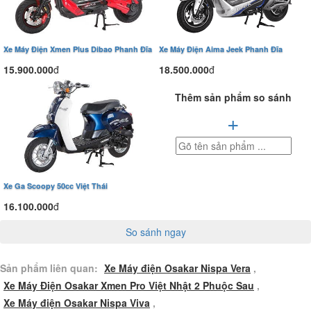
Xe Máy Điện Xmen Plus Dibao Phanh Đĩa
Xe Máy Điện Aima Jeek Phanh Đĩa
15.900.000
đ
18.500.000
đ
Thêm sản phẩm so sánh
+
Xe Ga Scoopy 50cc Việt Thái
16.100.000
đ
So sánh ngay
Sản phẩm liên quan:
Xe Máy điện Osakar Nispa Vera
,
Xe Máy Điện Osakar Xmen Pro Việt Nhật 2 Phuộc Sau
,
Xe Máy điện Osakar Nispa Viva
,