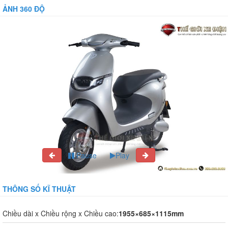
ẢNH 360 ĐỘ
Pause
Play
THÔNG SỐ KĨ THUẬT
Chiều dài x Chiều rộng x Chiều cao:
1955×685×1115mm