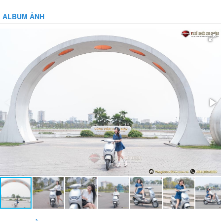
Vận hành:
Tự động hoàn toàn
ALBUM ẢNH
Hệ thống phanh:
Phanh đĩa trước, phanh đĩa sau
Giảm xóc:
Có
Bánh xe:
Không xăm
Bảo vệ dòng:
Bảo vệ tụt áp:
Phụ kiện đi kèm:
Gương, Sạc, Khóa báo động chống trộm