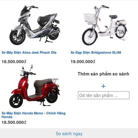
Thiết kế tổng quan và sự đa dạng màu sắc
Venus R53 sở hữu phong cách thời trang và hiện đại. Xe được chăm
chút trong từng đường nét, tạo nên vẻ ngoài thu hút. Sự tinh xảo
trong thiết kế mang lại tính thẩm mỹ và góp phần tối ưu hóa khí động
học. Tailg cung cấp nhiều tùy chọn màu sắc cơ bản, cho phép người
dùng tự do thể hiện phong cách cá nhân.
Xe Máy Điện Aima Jeek Phanh Đĩa
Xe Đạp Điện Bridgestone SLI48
18.500.000
đ
19.000.000
đ
Thêm sản phẩm so sánh
+
Xe Máy Điện Honda Mono - Chính Hãng
Honda
18.500.000
đ
So sánh ngay