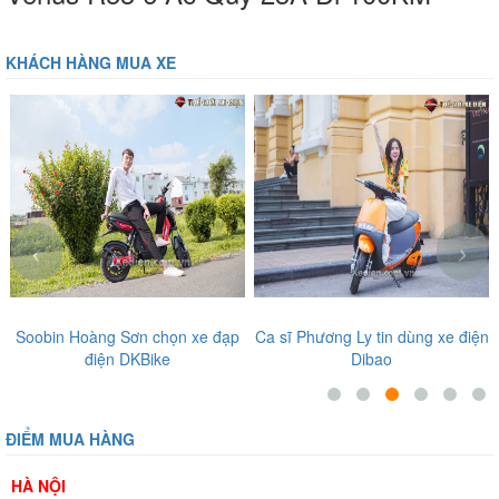
Chiều cao yên xe là 710mm. Mức này phù hợp với vóc dáng đa số
KHÁCH HÀNG MUA XE
người sử dụng tại Việt Nam, tạo sự thoải mái và dễ dàng chống chân
khi dừng xe. Điều này quan trọng trong các tình huống giao thông
cần dừng/đề pa liên tục.
‹
›
Soobin Hoàng Sơn chọn xe đạp
Ca sĩ Phương Ly tin dùng xe điện
điện DKBike
Dibao
ĐIỂM MUA HÀNG
HÀ NỘI