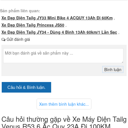
Sản phẩm liên quan:
Xe Đạp Điện Tailg JY33 Mini Bike 4 ACQUY 13Ah Đi 60Km
,
Xe Đạp Điện Tailg Princess JS50
,
Xe Đạp Điện Tailg JY34 - Dùng 4 Bình 13Ah 60km/1 Lần Sạc
,
Gửi đánh giá
Kích thước tối ưu cho không gian đô thị
Câu hỏi & Bình luận.
Tailg Venus R53 có chiều dài 1675mm, chiều rộng 665mm và chiều
cao 1080mm. Những con số này phản ánh kết cấu gọn gàng, giúp
xe dễ dàng luồn lách qua các tuyến đường đông đúc và thuận tiện
Xem thêm bình luận khác...
khi đỗ xe.
Câu hỏi thường gặp về Xe Máy Điện Tailg
Venus R53 6 Ắc Quy 23A Đi 100KM
Chiều cao yên và khả năng tải trọng