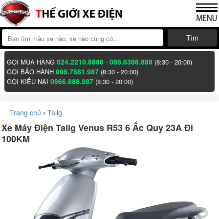
Tìm
024.2210.8888
088.6388.888
GỌI MUA HÀNG
-
(8:30 - 20:00)
098.7881.987
GỌI BẢO HÀNH
(8:30 - 20:00)
0966.888.887
GỌI KIẾU NẠI
(8:30 - 20:00)
Trang chủ
›
Tailg
Xe Máy Điện Tailg Venus R53 6 Ắc Quy 23A Đi
100KM