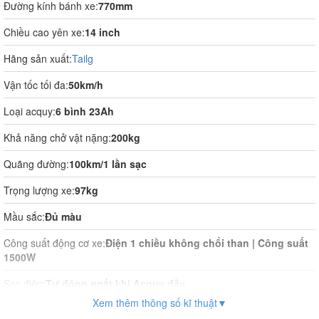
Đường kính bánh xe:
770mm
Chiều cao yên xe:
14 inch
Hãng sản xuất:
Tailg
Vận tốc tối đa:
50km/h
Loại acquy:
6 bình 23Ah
Khả năng chở vật nặng:
200kg
Quãng đường:
100km/1 lần sạc
Trọng lượng xe:
97kg
Mầu sắc:
Đủ màu
Công suất động cơ xe:
Điện 1 chiều không chổi than | Công suất
1500W
Sạc điện:
Tự động ngắt khi Acquy đầy
Xem thêm thông số kĩ thuật▼
Thời gian sạc điện:
8 tiếng