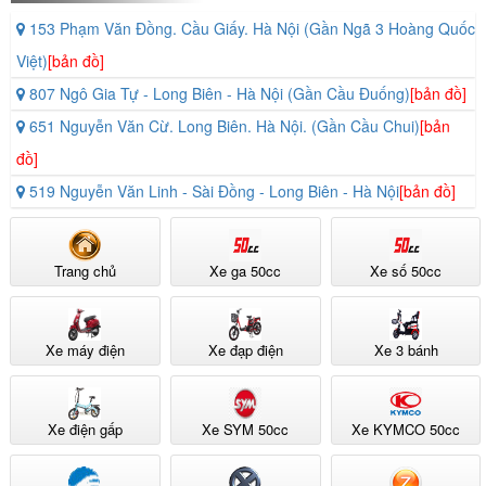
153 Phạm Văn Đồng. Cầu Giấy. Hà Nội (Gần Ngã 3 Hoàng Quốc
Việt)
[bản đồ]
807 Ngô Gia Tự - Long Biên - Hà Nội (Gần Cầu Đuống)
[bản đồ]
651 Nguyễn Văn Cừ. Long Biên. Hà Nội. (Gần Cầu Chui)
[bản
đồ]
519 Nguyễn Văn Linh - Sài Đồng - Long Biên - Hà Nội
[bản đồ]
Trang chủ
Xe ga 50cc
Xe số 50cc
Xe máy điện
Xe đạp điện
Xe 3 bánh
Tailg Venus R53 có trọng lượng 97kg. Mức này mang lại độ đầm cần
thiết khi xe vận hành, đồng thời vẫn đủ nhẹ để dễ dàng dắt hoặc
xoay sở. Xe có khả năng tải trọng từ 180kg đến 200kg. Điều này
Xe điện gấp
Xe SYM 50cc
Xe KYMCO 50cc
khẳng định sự vững chắc của khung sườn và khả năng chuyên chở
linh hoạt, cho phép xe chở hai người và hành lý mà vẫn đảm bảo
hiệu suất.